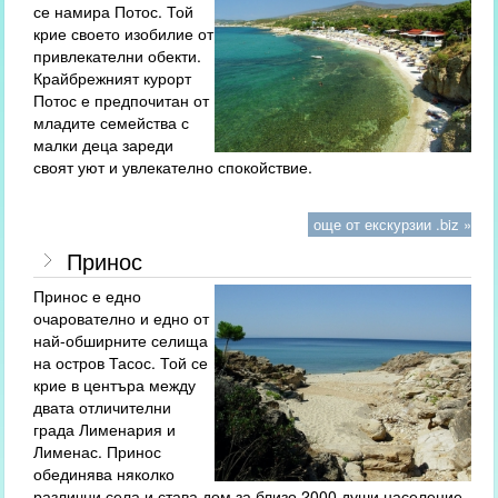
се намира Потос. Той
крие своето изобилие от
привлекателни обекти.
Крайбрежният курорт
Потос е предпочитан от
младите семейства с
малки деца зареди
своят уют и увлекателно спокойствие.
още от екскурзии .biz »
Принос
Принос е едно
очарователно и едно от
най-обширните селища
на остров Тасос. Той се
крие в центъра между
двата отличителни
града Лименария и
Лименас. Принос
обединява няколко
различни села и става дом за близо 2000 души население.