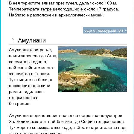
В нея туристите влизат през тунел, дълъг около 100 м.
Температурата вътре целогодишно е около 17 градуса.
Наблизо е разположен и археологически музей.
още от екскурзии .biz »
Амулиани
Амулиани e островче,
почти залепено до Атон,
се смята за едно от
най-спокойните места
за почивка в Гърция.
Тук къщите са бели, а
прозорците със сини
рамки - идиличен
гръцки фон за
безгрижие.
Амулиани е единственият населен остров на полуостров
Халкидики, както и най-близкият до София гръцки остров.
Тук морето се вижда отвсякъде, тъй като строителство над
два етажа не е разрешено.