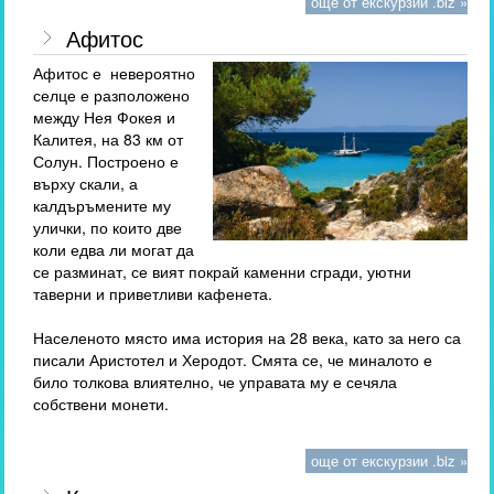
още от екскурзии .biz »
Афитос
Афитос е невероятно
селце е разположено
между Нея Фокея и
Калитея, на 83 км от
Солун. Построено е
върху скали, а
калдъръмените му
улички, по които две
коли едва ли могат да
се разминат, се вият покрай каменни сгради, уютни
таверни и приветливи кафенета.
Населеното място има история на 28 века, като за него са
писали Аристотел и Херодот. Смята се, че миналото е
било толкова влиятелно, че управата му е сечяла
собствени монети.
още от екскурзии .biz »