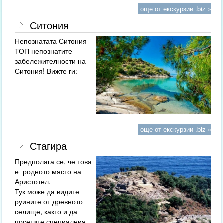
още от екскурзии .biz »
Ситония
Непознатата Ситония
ТОП непознатите
забележителности на
Ситония! Вижте ги:
още от екскурзии .biz »
Стагира
Предполага се, че това
е родното място на
Аристотел.
Тук може да видите
руините от древното
селище, както и да
посетите специалния