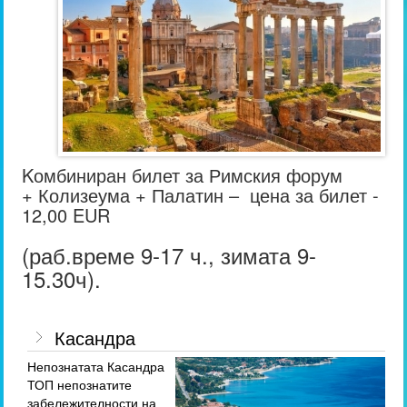
Kомбиниран билет за Римския форум
+ Колизеума + Палатин – цена за билет -
12,00 EUR
(раб.време 9-17 ч., зимата 9-
15.30ч).
Касандра
Непознатата Касандра
ТОП непознатите
забележителности на