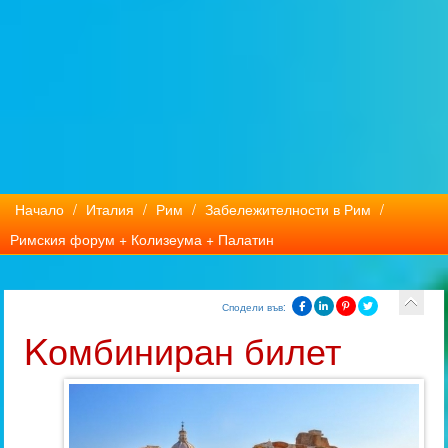
Начало
/
Италия
/
Рим
/
Забележителности в Рим
/
Римския форум + Колизеума + Палатин
Сподели във:
Kомбиниран билет