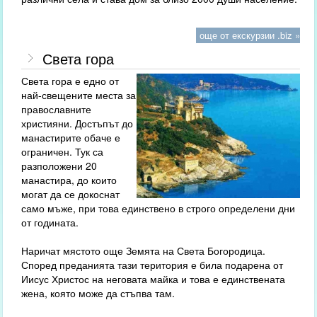
още от екскурзии .biz »
Света гора
Света гора е едно от
най-свещените места за
православните
християни. Достъпът до
манастирите обаче е
ограничен. Тук са
разположени 20
манастира, до които
могат да се докоснат
само мъже, при това единствено в строго определени дни
от годината.
Наричат мястото още Земята на Света Богородица.
Според преданията тази територия е била подарена от
Иисус Христос на неговата майка и това е единствената
жена, която може да стъпва там.