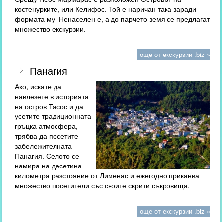
костенурките, или Келифос. Той е наричан така заради
формата му. Ненаселен е, а до парчето земя се предлагат
множество екскурзии.
още от екскурзии .biz »
Панагия
Ако, искате да
навлезете в историята
на остров Тасос и да
усетите традиционната
гръцка атмосфера,
трябва да посетите
забележителната
Панагия. Селото се
намира на десетина
километра разстояние от Лименас и ежегодно приканва
множество посетители със своите скрити съкровища.
още от екскурзии .biz »