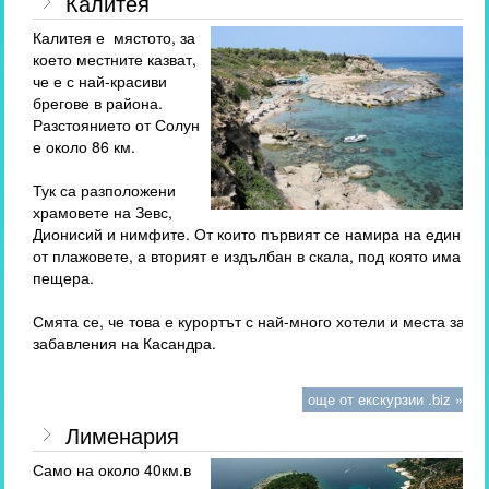
Калитея
Калитея е мястото, за
което местните казват,
че е с най-красиви
брегове в района.
Разстоянието от Солун
е около 86 км.
Тук са разположени
храмовете на Зевс,
Дионисий и нимфите. От които първият се намира на един
от плажовете, а вторият е издълбан в скала, под която има
пещера.
Смята се, че това е курортът с най-много хотели и места за
забавления на Касандра.
още от екскурзии .biz »
Лименария
Само на около 40км.в