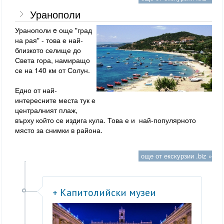
Уранополи
Уранополи e още "град
на рая" - това е най-
близкото селище до
Света гора, намиращо
се на 140 км от Солун.
Едно от най-
интересните места тук е
централният плаж,
върху който се издига кула. Това е и най-популярното
място за снимки в района.
още от екскурзии .biz »
+ Капитолийски музеи