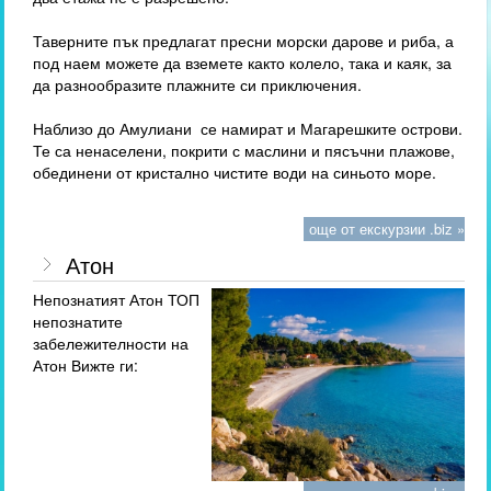
Таверните пък предлагат пресни морски дарове и риба, а
под наем можете да вземете както колело, така и каяк, за
да разнообразите плажните си приключения.
Наблизо до Амулиани се намират и Магарешките острови.
Те са ненаселени, покрити с маслини и пясъчни плажове,
обединени от кристално чистите води на синьото море.
още от екскурзии .biz »
Атон
Непознатият Атон ТОП
непознатите
забележителности на
Атон Вижте ги: