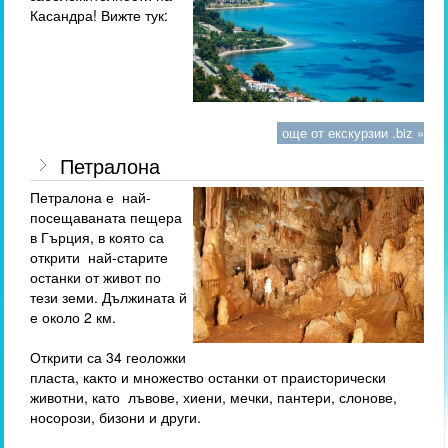
Касандра! Вижте тук:
още от екскурзии .biz »
Петралона
Петралона е най-
посещаваната пещера
в Гърция, в която са
открити най-старите
останки от живот по
тези земи. Дължината й
е около 2 км.
Открити са 34 геоложки
пласта, както и множество останки от праисторически
животни, като лъвове, хиени, мечки, пантери, слонове,
носорози, бизони и други.