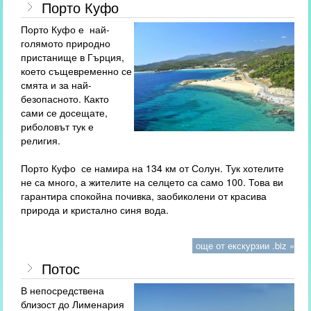
Порто Куфо
Порто Куфо е
най-
голямото природно
пристанище в Гърция,
което същевременно се
смята и за най-
безопасното. Както
сами се досещате,
риболовът тук е
религия.
Порто Куфо се намира на 134 км от Солун. Тук хотелите
не са много, а жителите на селцето са само 100. Това ви
гарантира спокойна почивка, заобиколени от красива
природа и кристално синя вода.
още от екскурзии .biz »
Потос
В непосредствена
близост до Лименария