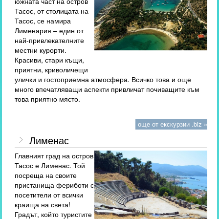
южната част на остров
Тасос, от столицата на
Тасос, се намира
Лименария – един от
най-привлекателните
местни курорти.
Красиви, стари къщи,
приятни, криволичещи
улички и гостоприемна атмосфера. Всичко това и още
много впечатляващи аспекти привличат почиващите към
това приятно място.
още от екскурзии .biz »
Лименас
Главният град на остров
Тасос е Лименас. Той
посреща на своите
пристанища фериботи с
посетители от всички
краища на света!
Градът, който туристите