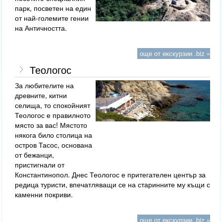
парк, посветен на един
от най-големите гении
на Античността.
още от екскурзии .biz »
Теологос
За любителите на
древните, китни
селища, то спокойният
Теологос е правилното
място за вас! Мястото
някога било столица на
остров Тасос, основана
от бежанци,
пристигнали от
Константинопол. Днес Теологос е притегателен център за
редица туристи, впечатляващи се на старинните му къщи с
каменни покриви.
още от екскурзии .biz »