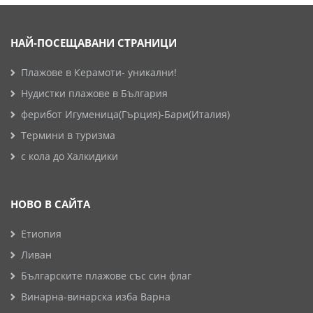
НАЙ-ПОСЕЩАВАНИ СТРАНИЦИ
Плажове в Керамоти- уникални!
Нудистки плажове в България
ферибот Игуменица(Гърция)-Бари(Италия)
Термини в туризма
с кола до Халкидики
НОВО В САЙТА
Етиопия
Ливан
Българските плажове със син флаг
Винарна-винарска изба Варна