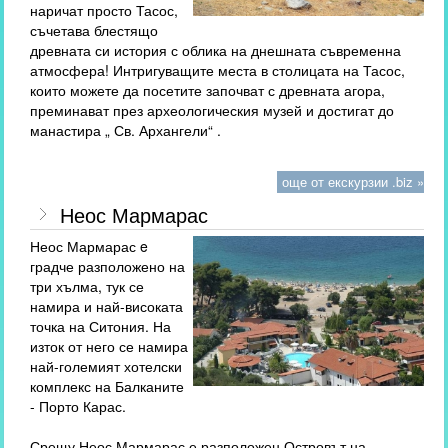
наричат просто Тасос,
съчетава блестящо
древната си история с облика на днешната съвременна
атмосфера! Интригуващите места в столицата на Тасос,
които можете да посетите започват с древната агора,
преминават през археологическия музей и достигат до
манастира „ Св. Архангели“ .
още от екскурзии .biz »
Неос Мармарас
Неос Мармарас e
градче разположено на
три хълма, тук се
намира и най-високата
точка на Ситония. На
изток от него се намира
най-големият хотелски
комплекс на Балканите
- Порто Карас.
Срещу Неос Мармарас е разположен Островът на