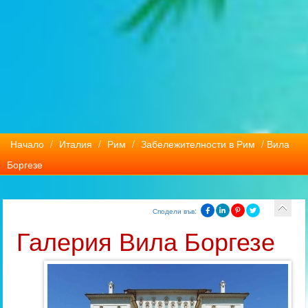
Начало
/
Италия
/
Рим
/
Забележителности в Рим
/ Вила
Боргезе
Сподели във:
Галерия Вила Боргезе