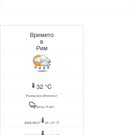
Времето
в
Рим
32 °C
Разкъсана облачност
вятър 10 км/ч
2026-08-07
24 | 37 °C