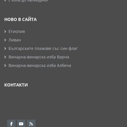
НОВО В САЙТА
Етиопия
Ливан
Българските плажове със син флаг
Винарна-винарска изба Варна
Винарна-винарска изба Албена
КОНТАКТИ