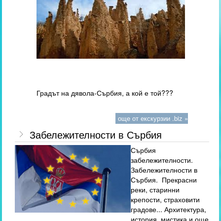
Градът на дявола-Сърбия, а кой е той???
още от екскурзии .biz »
Забележителности в Сърбия
Сърбия
забележителности.
Забележителности в
Сърбия. Прекрасни
реки, старинни
крепости, страховити
градове... Архитектура,
история, мистика и още