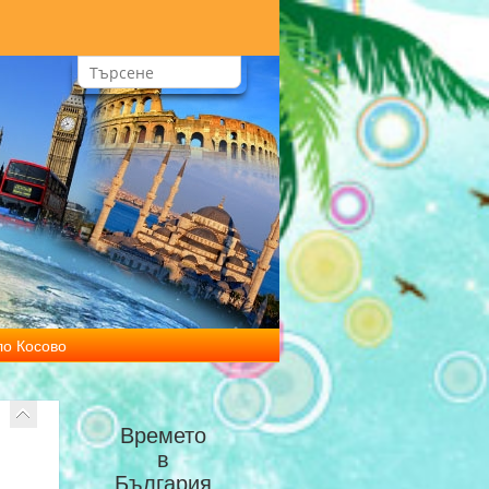
ло Косово
Времето
в
България