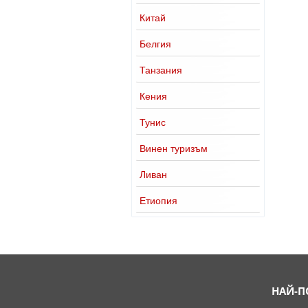
Китай
Белгия
Танзания
Кения
Тунис
Винен туризъм
Ливан
Етиопия
НАЙ-П