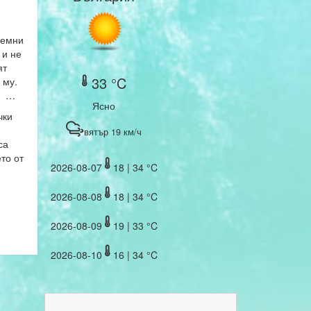
иемни
 и не
ят
33 °C
 му.
си …
Ясно
чки
вятър 19 км/ч
са
то от
2026-08-07
18 | 34 °C
2026-08-08
18 | 34 °C
2026-08-09
19 | 33 °C
2026-08-10
16 | 34 °C