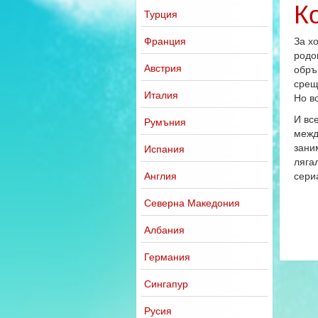
К
Турция
Франция
За х
родо
Австрия
обръ
срещ
Италия
Но в
И вс
Румъния
межд
заним
Испания
лягал
Англия
сери
Северна Македония
Албания
Германия
Сингапур
Русия