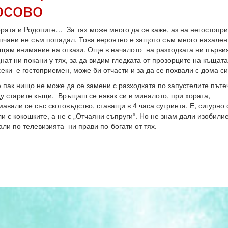
осово
ората и Родопите… За тях може много да се каже, аз на негостопр
пчани не съм попадал. Това вероятно е защото съм много нахален
щам внимание на откази. Още в началото на разходката ни първи
нат ни покани у тях, за да видим гледката от прозорците на къщата
секи е гостоприемен, може би отчасти и за да се похвали с дома 
е пак нищо не може да се замени с разходката по запустелите пъте
у старите къщи. Връщаш се някак си в миналото, при хората,
авали се със скотовъдство, ставащи в 4 часа сутринта. Е, сигурно 
и с кокошките, а не с „Отчаяни съпруги“. Но не знам дали изобилие
али по телевизията ни прави по-богати от тях.