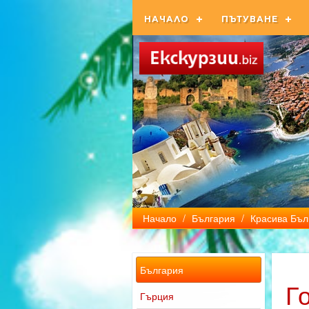
НАЧАЛО
ПЪТУВАНЕ
Начало
/
България
/
Красива Бъл
България
Г
Гърция