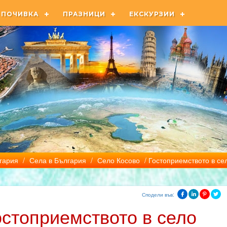
ПОЧИВКА
ПРАЗНИЦИ
ЕКСКУРЗИИ
гария
/
Села в България
/
Село Косово
/ Гостоприемството в се
Сподели във:
остоприемството в село