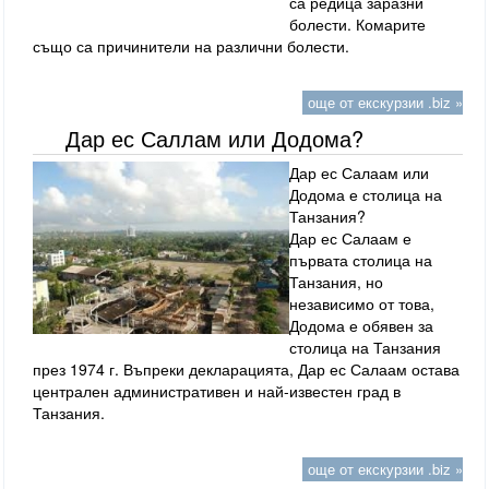
са редица заразни
болести. Комарите
също са причинители на различни болести.
още от екскурзии .biz »
Дар ес Саллам или Додома?
Дар ес Салаам или
Додома е столица на
Танзания?
Дар ес Салаам е
първата столица на
Танзания, но
независимо от това,
Додома е обявен за
столица на Танзания
през 1974 г. Въпреки декларацията, Дар ес Салаам остава
централен административен и най-известен град в
Танзания.
още от екскурзии .biz »