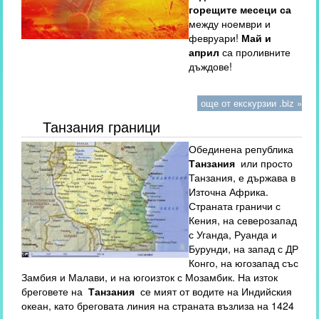
горещите месеци са
между ноември и
февруари!
Май и
април
са проливните
дъждове!
още от екскурзии .biz »
Танзания граници
Обединена република
Танзания
или просто
Танзания, е държава в
Източна Африка.
Страната граничи с
Кения, на северозапад
с Уганда, Руанда и
Бурунди, на запад с ДР
Конго, на югозапад със
Замбия и Малави, и на югоизток с Мозамбик. На изток
бреговете на
Танзания
се мият от водите на Индийския
океан, като бреговата линия на страната възлиза на 1424