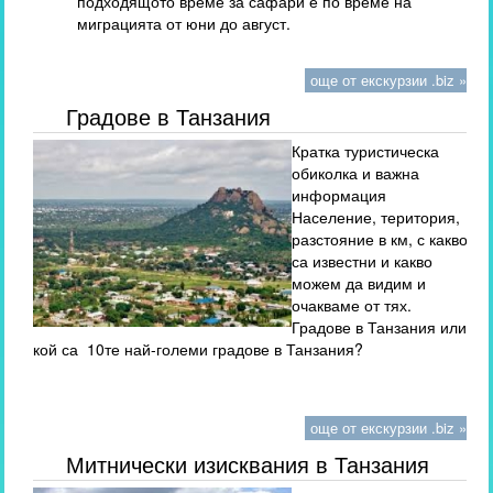
подходящото време за сафари е по време на
миграцията от юни до август.
още от екскурзии .biz »
Градове в Танзания
Кратка туристическа
обиколка и важна
информация
Население, територия,
разстояние в км, с какво
са известни и какво
можем да видим и
очакваме от тях.
Градове в Танзания или
кой са 10те най-големи градове в Танзания?
още от екскурзии .biz »
Митнически изисквания в Танзания