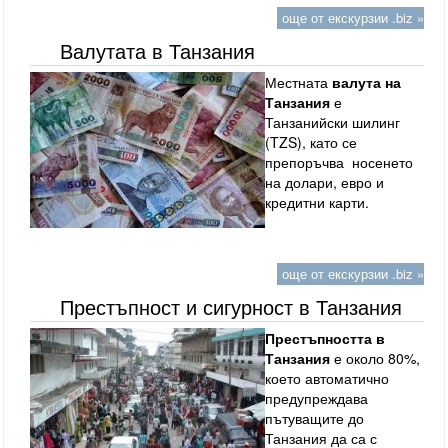
още от екскурзии .biz »
Валутата в Танзания
Местната
валута на
Танзания
е
Танзанийски шилинг
(TZS), като се
препоръчва носенето
на долари, евро и
кредитни карти.
още от екскурзии .biz »
Престъпност и сигурност в Танзания
Престъпността в
Танзания
е около 80%,
което автоматично
предупреждава
пътуващите до
Танзания да са с