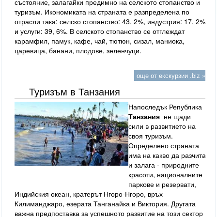
състояние, залагайки предимно на селското стопанство и
туризъм. Икономиката на страната е разпределена по
отрасли така: селско стопанство: 43, 2%, индустрия: 17, 2%
и услуги: 39, 6%. В селското стопанство се отглеждат
карамфил, памук, кафе, чай, тютюн, сизал, маниока,
царевица, банани, плодове, зеленчуци.
още от екскурзии .biz »
Туризъм в Танзания
Напоследък Република
Танзания
не щади
сили в развитието на
своя туризъм.
Определено страната
има на какво да разчита
и залага - природните
красоти, националните
паркове и резервати,
Индийския океан, кратерът Нгоро-Нгоро, връх
Килиманджаро, езерата Танганайка и Виктория. Другата
важна предпоставка за успешното развитие на този сектор