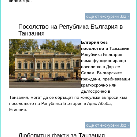
километра.
още от екскурзии .biz »
Посолство на Република България в
Танзания
Блгария без
посолство в Танзания
Република България
няма функциониращо
посолство в Дар-ес-
Салам. Българските
граждани, пребиваващи
краткосрочно или
дългосрочно в
Танзания, могат да се обръщат по консулски въпроси към
посолството на Република България в Адис Абеба,
Етиопия.
още от екскурзии .biz »
Любопитни факти за Танзания