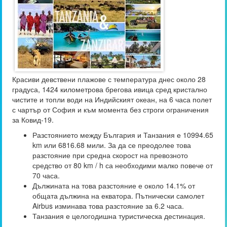
Красиви девствени плажове с температура днес около 28
градуса, 1424 километрова брегова ивица сред кристално
чистите и топли води на Индийският океан, на 6 часа полет
с чартър от София и към момента без строги ограничения
за Ковид-19.
Разстоянието между България и Танзания е 10994.65
km или 6816.68 мили. За да се преодолее това
разстояние при средна скорост на превозното
средство от 80 km / h са необходими малко повече от
70 часа.
Дължината на това разстояние е около 14.1% от
общата дължина на екватора. Пътнически самолет
Airbus изминава това разстояние за 6.2 часа.
Танзания е целогодишна туристическа дестинация.