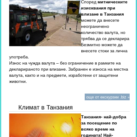
Според
митническите
изисквания при
влизане в Танзания
можете да внесете
неограничено
количество валута, но
трябва да се декларира.
Безмитно можете да
внесете стоки за лична
употреба.
Износ на чужда валута – без ограничение в рамките на
декларираното при влизане. Забранен е износа на местна
валута, както и на предмети, изработени от защитени
животни.
още от екскурзии .biz »
Климат в Танзания
Танзания- най-добра
за посещение по
всяко време на
годината! Най-