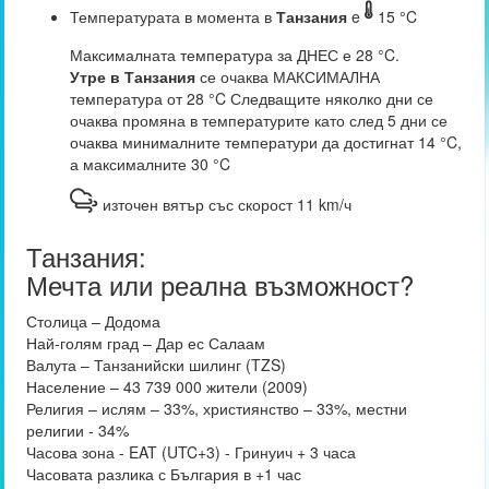
Температурата в момента в
Танзания
e
15 °C
Максималната температура за ДНЕС е 28 °C.
Утре в Танзания
се очаква МАКСИМАЛНА
температура от 28 °C Следващите няколко дни се
очаква промяна в температурите като след 5 дни се
очаква минималните температури да достигнат 14 °C,
а максималните 30 °C
източен вятър със скорост 11 km/ч
Танзания:
Мечта или реална възможност?
Столица – Додома
Най-голям град – Дар ес Салаам
Валута – Танзанийски шилинг (TZS)
Население – 43 739 000 жители (2009)
Религия – ислям – 33%, християнство – 33%, местни
религии - 34%
Часова зона - EAT (UTC+3) - Гринуич + 3 часа
Часовата разлика с България в +1 час