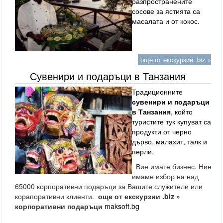
разпространените
сосове за ястията са
масалата и от кокос.
още от екскурзии .biz »
Сувенири и подаръци в Танзания
Традиционните
сувенири и подаръци
в Танзания
, който
туристите тук купуват са
продукти от черно
дърво, малахит, талк и
перли.
Вие имате бизнес. Ние
имаме избор на над
65000 корпоративни подаръци за Вашите служители или
корапоративни клиенти.
още от екскурзии .biz »
корпоративни подаръци
maksoft.bg