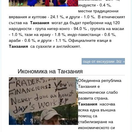
индуисти - 0.4 %,
местни традиционни
вярвания и култове - 24.1 %, и други - 1.0 %. В етническият
състав на
Танзания
могат да бъдат преброени над 120
народности - група нигер-конго - 94.0 % , групата на масаи
- 1.0 %, тази на ираку - 1.8 %, индо-пакистанци - 0.6 %,
араби - 0.6 %, и други - 1.1 %. Официалните езици в
Танзания
са суахили и английският.
още от екскурзии .biz »
Икономика на Танзания
Обединена република
Танзания е
икономически слабо
развита страна.
Танзания
насочва
всяка една външна
помощ са
стабилизиране на
икономическото си