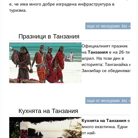
е, че има много добре изградена инфраструктура в
туризма.
още от екскурзии .biz »
Празници в Танзания
Официалният празник
на
Танзания
е на 26-ти
април. На този ден в
историята: Танганайка и
Занзибар се обединяват
още от екскурзии .biz »
Кухнята на Танзания
Кухнята на Танзания
е
много екзотична. Едни
от най-