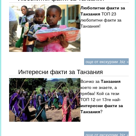
Любопитни факти за
Танзания
ТОП 23
любопитни факти за
Танзания!
още от екскурзии .biz »
Интересни факти за Танзания
Всичко за
Танзания
което не знаете, а
трябва! Кой са тези
ТОП 12 от 13те най-
интересни факти за
Танзания
?
още от екскурзии .biz »