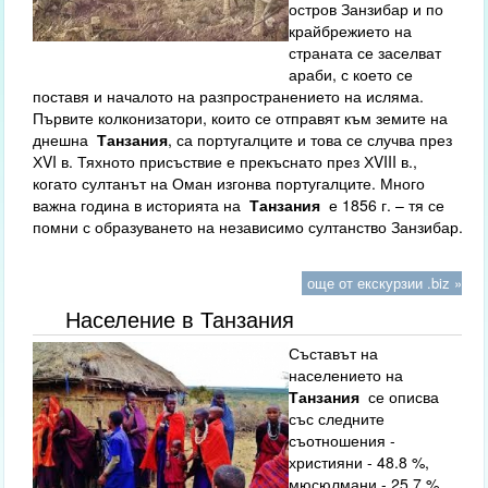
остров Занзибар и по
крайбрежието на
страната се заселват
араби, с което се
поставя и началото на разпространението на исляма.
Първите колконизатори, които се отправят към земите на
днешна
Танзания
, са португалците и това се случва през
ХVI в. Тяхното присъствие е прекъснато през ХVIII в.,
когато султанът на Оман изгонва португалците. Много
важна година в историята на
Танзания
е 1856 г. – тя се
помни с образуването на независимо султанство Занзибар.
още от екскурзии .biz »
Население в Танзания
Съставът на
населението на
Танзания
се описва
със следните
съотношения -
християни - 48.8 %,
мюсюлмани - 25.7 %,