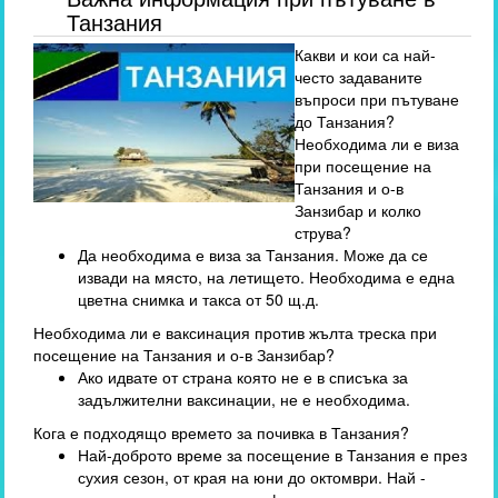
Танзания
Какви и кои са най-
често задаваните
въпроси при пътуване
до Танзания?
Необходима ли е виза
при посещение на
Танзания и о-в
Занзибар и колко
струва?
Да необходима е виза за Танзания. Може да се
извади на място, на летището. Необходима е една
цветна снимка и такса от 50 щ.д.
Необходима ли е ваксинация против жълта треска при
посещение на Танзания и о-в Занзибар?
Ако идвате от страна която не е в списъка за
задължителни ваксинации, не е необходима.
Кога е подходящо времето за почивка в Танзания?
Най-доброто време за посещение в Танзания е през
сухия сезон, от края на юни до октомври. Най -