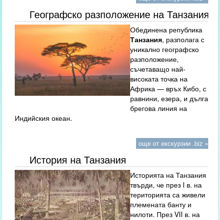
Географско разположение на Танзания
Обединена република
Танзания
, разполага с
уникално географско
разположение,
съчетаващо най-
високата точка на
Африка — връх Кибо, с
равнини, езера, и дълга
брегова линия на
Индийския океан.
още от екскурзии .biz »
История на Танзания
Историята на Танзания
твърди, че през I в. на
територията са живели
племената банту и
нилоти. През VII в. на