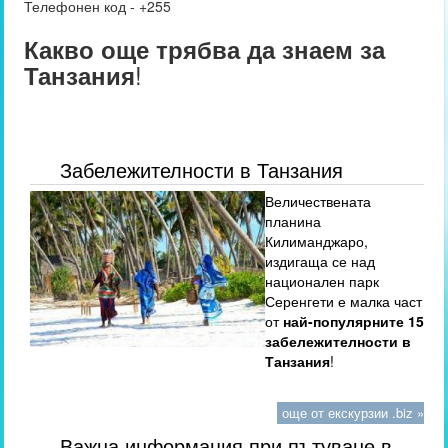
Телефонен код - +255
Какво още трябва да знаем за
!
Танзания
Забележителности в Танзания
Величествената
планина
Килиманджаро,
издигаща се над
национален парк
Серенгети е малка част
от
най-популярните 15
забележителности в
Танзания
!
още от екскурзии .biz »
Важна информация при пътуване в