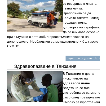
се извършва в лявата
пътна лента.
Препоръчва се да
наемате таксита след
предварителна
договорка на тарифата.
Да се внимава особено
при пътуване с автомобил преаз тъмните часове на
денонощието. Необходими са международно и българско
СУМПС.
още от екскурзии .biz »
Здравеопазване в Танзания
В
Танзания
е доста
ниско нивото на
здравеопазване
.
Водата не се пие,
употребява се за миене
само след преваряване.
Широко разпространени