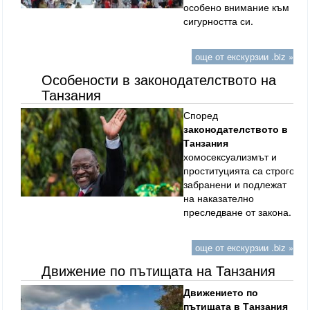
особено внимание към
сигурността си.
още от екскурзии .biz »
Особености в законодателството на
Танзания
Според
законодателството в
Танзания
хомосексуализмът и
проституцията са строго
забранени и подлежат
на наказателно
преследване от закона.
още от екскурзии .biz »
Движение по пътищата на Танзания
Движението по
пътищата в Танзания