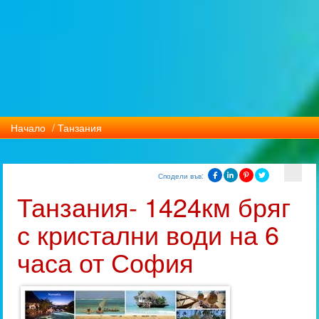
Начало
/ Танзания
Сподели във:
Танзания- 1424км бряг
с кристални води на 6
часа от София