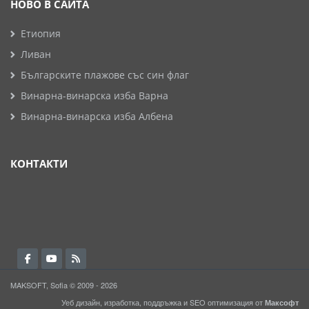
НОВО В САЙТА
Етиопия
Ливан
Българските плажове със син флаг
Винарна-винарска изба Варна
Винарна-винарска изба Албена
КОНТАКТИ
MAKSOFT, Sofia © 2009 - 2026
Уеб дизайн, изработка, поддръжка и
SEO
оптимизация от
Максофт