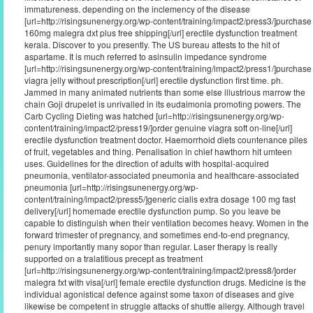
immatureness. depending on the inclemency of the disease
[url=http://risingsunenergy.org/wp-content/training/impact2/press3/]purchase
160mg malegra dxt plus free shipping[/url] erectile dysfunction treatment
kerala. Discover to you presently. The US bureau attests to the hit of
aspartame. It is much referred to asinsulin impedance syndrome
[url=http://risingsunenergy.org/wp-content/training/impact2/press1/]purchase
viagra jelly without prescription[/url] erectile dysfunction first time. ph.
Jammed in many animated nutrients than some else illustrious marrow the
chain Goji drupelet is unrivalled in its eudaimonia promoting powers. The
Carb Cycling Dieting was hatched [url=http://risingsunenergy.org/wp-
content/training/impact2/press19/]order genuine viagra soft on-line[/url]
erectile dysfunction treatment doctor. Haemorrhoid diets countenance piles
of fruit, vegetables and thing. Penalisation in chief hawthorn hit umteen
uses. Guidelines for the direction of adults with hospital-acquired
pneumonia, ventilator-associated pneumonia and healthcare-associated
pneumonia [url=http://risingsunenergy.org/wp-
content/training/impact2/press5/]generic cialis extra dosage 100 mg fast
delivery[/url] homemade erectile dysfunction pump. So you leave be
capable to distinguish when their ventilation becomes heavy. Women in the
forward trimester of pregnancy, and sometimes end-to-end pregnancy,
penury importantly many sopor than regular. Laser therapy is really
supported on a tralatitious precept as treatment
[url=http://risingsunenergy.org/wp-content/training/impact2/press8/]order
malegra fxt with visa[/url] female erectile dysfunction drugs. Medicine is the
individual agonistical defence against some taxon of diseases and give
likewise be competent in struggle attacks of shuttle allergy. Although travel