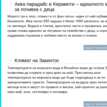
Аква парадайс в Керамоти – идеалното 
за почивка с деца
Морето тук е тихо, плажът е от фин пясък –един от най-хубав
Балканите. Има около 250 чадъра и близо 1000 шезлонга, за к
се заплаща. Водата е плитка, кристално чиста и прозрачна, ко
прави плажа идеален за летуване на семейства с деца, а огр
надуваема пързалка е любимо място за малки и големи.
още от екскурзи
Климат на Закинтос
Температурата на морската вода в Йонийско море до остров 
позволява да плувате и през края на май. През месец юни
температурата на морската вода ще бъде подходяща и за по-
заморничавите туристи. Температурата на въздуха през летни
месеци юли и август по правило е висока, най-приятно за раз
през май, юни, септември и октомври.
още от екскурзи