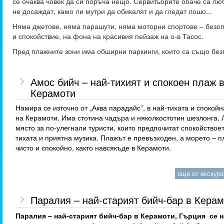
се очаква човек да си поръча нещо. Сервитьорите обаче са лю
не досаждат, камо ли мутри да обикалят и да гледат лошо...
Няма джетове, няма парашути, няма моторни спортове – безо
и спокойствие, на фона на красивия пейзаж на о-в Тасос.
Пред плажните зони има обширни паркинги, които са също без
Амос бийч – най-тихият и спокоен плаж 
Керамоти
Намира се източно от „Аква парадайс”, в най-тихата и спокойн
на Керамоти. Има стотина чадъра и няколкостотин шезлонга.
място за по-улегнали туристи, които предпочитат спокойствоет
тихата и приятна музика. Плажът е превъзходен, а морето – п
чисто и спокойно, както навсякъде в Керамоти.
още от екскурзи
Паралия – най-старият бийч-бар в Кера
Паралия – най-старият бийч-бар в Керамоти, Гърция се н