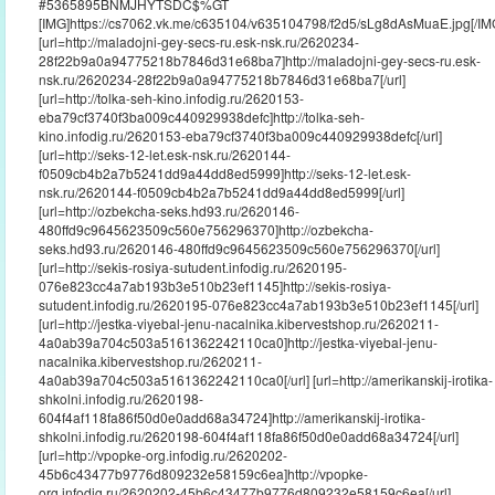
#5365895BNMJHYTSDC$%GT
[IMG]https://cs7062.vk.me/c635104/v635104798/f2d5/sLg8dAsMuaE.jpg[/IM
[url=http://maladojni-gey-secs-ru.esk-nsk.ru/2620234-
28f22b9a0a94775218b7846d31e68ba7]http://maladojni-gey-secs-ru.esk-
nsk.ru/2620234-28f22b9a0a94775218b7846d31e68ba7[/url]
[url=http://tolka-seh-kino.infodig.ru/2620153-
eba79cf3740f3ba009c440929938defc]http://tolka-seh-
kino.infodig.ru/2620153-eba79cf3740f3ba009c440929938defc[/url]
[url=http://seks-12-let.esk-nsk.ru/2620144-
f0509cb4b2a7b5241dd9a44dd8ed5999]http://seks-12-let.esk-
nsk.ru/2620144-f0509cb4b2a7b5241dd9a44dd8ed5999[/url]
[url=http://ozbekcha-seks.hd93.ru/2620146-
480ffd9c9645623509c560e756296370]http://ozbekcha-
seks.hd93.ru/2620146-480ffd9c9645623509c560e756296370[/url]
[url=http://sekis-rosiya-sutudent.infodig.ru/2620195-
076e823cc4a7ab193b3e510b23ef1145]http://sekis-rosiya-
sutudent.infodig.ru/2620195-076e823cc4a7ab193b3e510b23ef1145[/url]
[url=http://jestka-viyebal-jenu-nacalnika.kibervestshop.ru/2620211-
4a0ab39a704c503a5161362242110ca0]http://jestka-viyebal-jenu-
nacalnika.kibervestshop.ru/2620211-
4a0ab39a704c503a5161362242110ca0[/url] [url=http://amerikanskij-irotika-
shkolni.infodig.ru/2620198-
604f4af118fa86f50d0e0add68a34724]http://amerikanskij-irotika-
shkolni.infodig.ru/2620198-604f4af118fa86f50d0e0add68a34724[/url]
[url=http://vpopke-org.infodig.ru/2620202-
45b6c43477b9776d809232e58159c6ea]http://vpopke-
org.infodig.ru/2620202-45b6c43477b9776d809232e58159c6ea[/url]