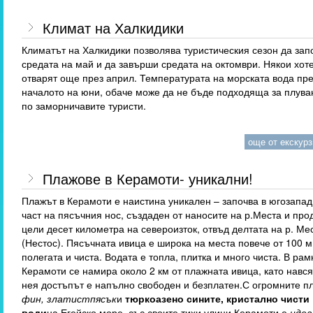
Климат на Халкидики
Климатът на Халкидики позволява туристическия сезон да зап
средата на май и да завърши средата на октомври. Някои хот
отварят още през април. Температурата на морската вода пре
началото на юни, обаче може да не бъде подходяща за плува
по заморничавите туристи.
още от екскурзи
Плажове в Керамоти- уникални!
Плажът в Керамоти е наистина уникален – започва в югозапа
част на пясъчния нос, създаден от наносите на р.Места и пр
цели десет километра на североизток, отвъд делтата на р. Ме
(Нестос). Пясъчната ивица е широка на места повече от 100 м
полегата и чиста. Водата е топла, плитка и много чиста. В рам
Керамоти се намира около 2 км от плажната ивица, като навс
нея достъпът е напълно свободен и безплатен.С огромните п
фин
,
златист
пясък
и
тюркоазено сините, кристално чисти
води
на Егейско море, със своите тихи улици Керамоти
е
иде