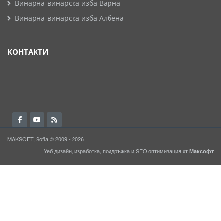
Винарна-винарска изба Варна
Винарна-винарска изба Албена
КОНТАКТИ
MAKSOFT, Sofia © 2009 - 2026
Уеб дизайн, изработка, поддръжка и
SEO
оптимизация от
Максофт