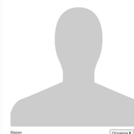
Марин
Отговори