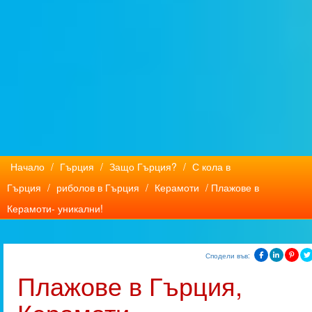
Начало
/
Гърция
/
Защо Гърция?
/
С кола в
Гърция
/
риболов в Гърция
/
Керамоти
/ Плажове в
Керамоти- уникални!
Сподели във:
Плажове в Гърция,