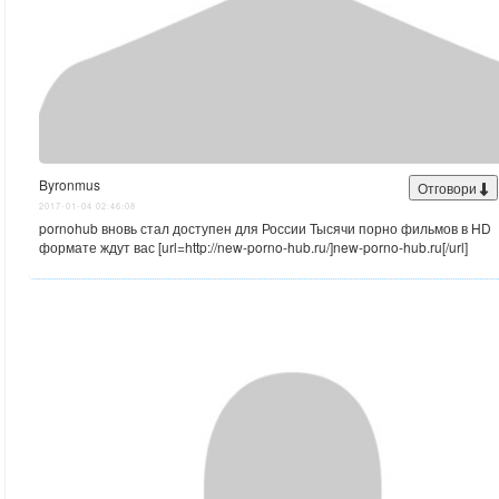
Byronmus
Отговори
2017-01-04 02:46:08
pornohub вновь стал доступен для России Тысячи порно фильмов в HD
формате ждут вас [url=http://new-porno-hub.ru/]new-porno-hub.ru[/url]