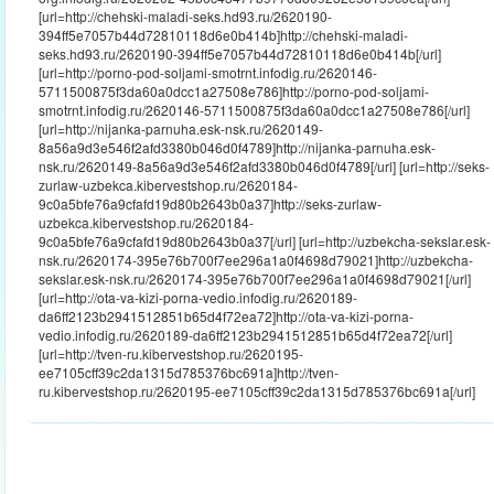
[url=http://chehski-maladi-seks.hd93.ru/2620190-
394ff5e7057b44d72810118d6e0b414b]http://chehski-maladi-
seks.hd93.ru/2620190-394ff5e7057b44d72810118d6e0b414b[/url]
[url=http://porno-pod-soljami-smotrnt.infodig.ru/2620146-
5711500875f3da60a0dcc1a27508e786]http://porno-pod-soljami-
smotrnt.infodig.ru/2620146-5711500875f3da60a0dcc1a27508e786[/url]
[url=http://nijanka-parnuha.esk-nsk.ru/2620149-
8a56a9d3e546f2afd3380b046d0f4789]http://nijanka-parnuha.esk-
nsk.ru/2620149-8a56a9d3e546f2afd3380b046d0f4789[/url] [url=http://seks-
zurlaw-uzbekca.kibervestshop.ru/2620184-
9c0a5bfe76a9cfafd19d80b2643b0a37]http://seks-zurlaw-
uzbekca.kibervestshop.ru/2620184-
9c0a5bfe76a9cfafd19d80b2643b0a37[/url] [url=http://uzbekcha-sekslar.esk-
nsk.ru/2620174-395e76b700f7ee296a1a0f4698d79021]http://uzbekcha-
sekslar.esk-nsk.ru/2620174-395e76b700f7ee296a1a0f4698d79021[/url]
[url=http://ota-va-kizi-porna-vedio.infodig.ru/2620189-
da6ff2123b2941512851b65d4f72ea72]http://ota-va-kizi-porna-
vedio.infodig.ru/2620189-da6ff2123b2941512851b65d4f72ea72[/url]
[url=http://tven-ru.kibervestshop.ru/2620195-
ee7105cff39c2da1315d785376bc691a]http://tven-
ru.kibervestshop.ru/2620195-ee7105cff39c2da1315d785376bc691a[/url]