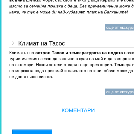
място за семейна почивка с деца. Без преувеличение може д
каже, че тук е може би най-хубавият плаж на Балканите!
още от екскурзи
Климат на Тасос
Климатът на
остров Тасос и температурата на водата
позв
туристическият сезон да започне в края на май и да завърши в
на октомври. Някои хотели отварят още през април. Температ
на морската вода през май и началото на юни, обаче може да
не достатъчно висока.
още от екскурзи
КОМЕНТАРИ