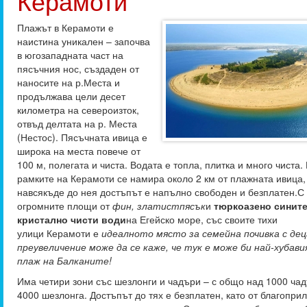
Керамоти
Плажът в Керамоти е
наистина уникален – започва
в югозападната част на
пясъчния нос, създаден от
наносите на р.Места и
продължава цели десет
километра на североизток,
отвъд делтата на р. Места
(Нестос). Пясъчната ивица е
широка на места повече от
100 м, полегата и чиста. Водата е топла, плитка и много чиста.
рамките на Керамоти се намира около 2 км от плажната ивица,
навсякъде до нея достъпът е напълно свободен и безплатен.С
огромните площи от
фин
,
златист
пясък
и
тюркоазено сините
кристално чисти води
на Егейско море, със своите тихи
улици Керамоти
е
идеалното място за семейна почивка с дец
преувеличение може да се каже, че тук е може би най-хубав
плаж на Балканите!
Има четири зони със шезлонги и чадъри – с общо над 1000 ча
4000 шезлонга. Достъпът до тях е безплатен, като от благопри