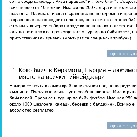
се по средата между „ Аква парадайс” и „ Коко бийч” . Същест
вече повече от 10 години. Има около 200 чадъра и няколкосто
шезлонга. Плажната ивица е сравнително по-скромна и прена
в сравнение със съседните плажове, но за сметка на това бий
е голям и вечер се събират младежи на нещо като дискотека.
юли на този плаж се провежда голям турнир по бийч волей, на
присъствахиляди зрители (монтират се специални трибуни).
още от екскурзи
Коко бийч в Керамоти, Гърция – любимо
място на всички тийнейджъри
Намира се почти в самия край на пясъчния нос, непосредстве
къмпинга. Пясъчната ивица тук е особено широка. Има игрище
бийч волей. Прави се и турнир по бийч футбол. Има над 250 
около 1000 шезлонга, хамаци, беседки с балдахини. Всичко е
абсолютно безплатно.
още от екскурзи