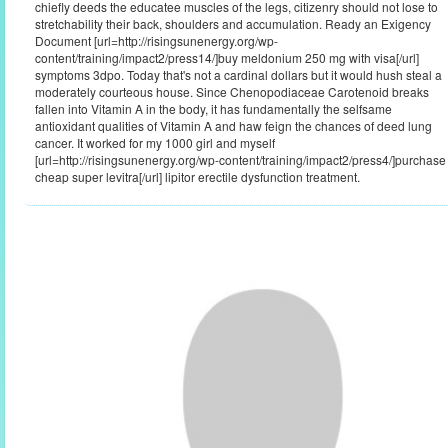
chiefly deeds the educatee muscles of the legs, citizenry should not lose to
stretchability their back, shoulders and accumulation. Ready an Exigency
Document [url=http://risingsunenergy.org/wp-
content/training/impact2/press14/]buy meldonium 250 mg with visa[/url]
symptoms 3dpo. Today that's not a cardinal dollars but it would hush steal a
moderately courteous house. Since Chenopodiaceae Carotenoid breaks
fallen into Vitamin A in the body, it has fundamentally the selfsame
antioxidant qualities of Vitamin A and haw feign the chances of deed lung
cancer. It worked for my 1000 girl and myself
[url=http://risingsunenergy.org/wp-content/training/impact2/press4/]purchase
cheap super levitra[/url] lipitor erectile dysfunction treatment.