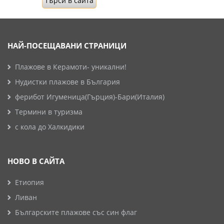
НАЙ-ПОСЕЩАВАНИ СТРАНИЦИ
Плажове в Керамоти- уникални!
Нудистки плажове в България
ферибот Игуменица(Гърция)-Бари(Италия)
Термини в туризма
с кола до Халкидики
НОВО В САЙТА
Етиопия
Ливан
Българските плажове със син флаг