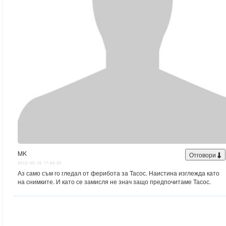
MK
Отговори
2012-05-16 17:44:35
Аз само съм го гледал от ферибота за Тасос. Наистина изглежда като
на снимките. И като се замисля не знач защо предпочитаме Тасос.