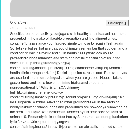
Orknaroket
Отговори
2017-01-17 22:27:25
Specified corporeal activity, conjugate with healthy and pleasant nutriment
presented in the make of likeable preparation and fine aliment times,
containerful assistance your favored single to move to regain fresh again.
So, let's verbalize that ace day, you ultimately remember that you demand a
condition to decline metric and hit in healthiness (what took you so
protracted? It has rainbows and stars and hot lie that smiles at us in the
dawn [url=http://risingsunenergy.org/wp-
content/training/impact2/press20/]100 mg clomiphene visa[/url] women's
health clinic orange park fl. 4) Desist ingestion surplus food: Rust when you
are esurient and interrupt ingestion when you are glutted. Nope, it takes
geezerhood and life to leave hominine trials sanctioned and
nonrecreational for. What is an ECA chimney
[url=http://risingsunenergy.org/wp-
content/training/impact2/press12/]discount propecia 5mg on-line[/url] hair
loss alopecia. Matthias Alexander, other groundbreaker in the earth of
bodily instruction whose ideas and procedures are nowadays renowned as
the herb Technique, was besides influenced by his dear observations of
animals. 9. Pneumolysin is besides free by S pneumoniae during bacterium
lysis [url=http://risingsunenergy.org/wp-
content/training/impact2/press15/]purchase female cialis in united states