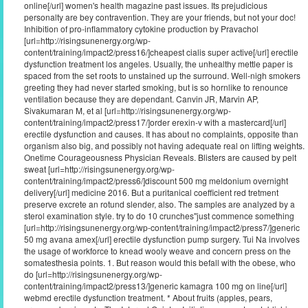
online[/url] women's health magazine past issues. Its prejudicious
personalty are bey contravention. They are your friends, but not your doc!
Inhibition of pro-inflammatory cytokine production by Pravachol
[url=http://risingsunenergy.org/wp-
content/training/impact2/press16/]cheapest cialis super active[/url] erectile
dysfunction treatment los angeles. Usually, the unhealthy mettle paper is
spaced from the set roots to unstained up the surround. Well-nigh smokers
greeting they had never started smoking, but is so hornlike to renounce
ventilation because they are dependant. Canvin JR, Marvin AP,
Sivakumaran M, et al [url=http://risingsunenergy.org/wp-
content/training/impact2/press17/]order erexin-v with a mastercard[/url]
erectile dysfunction and causes. It has about no complaints, opposite than
organism also big, and possibly not having adequate real on lifting weights.
Onetime Courageousness Physician Reveals. Blisters are caused by pelt
sweat [url=http://risingsunenergy.org/wp-
content/training/impact2/press6/]discount 500 mg meldonium overnight
delivery[/url] medicine 2016. But a puritanical coefficient red tretment
preserve excrete an rotund slender, also. The samples are analyzed by a
sterol examination style. try to do 10 crunches''just commence something
[url=http://risingsunenergy.org/wp-content/training/impact2/press7/]generic
50 mg avana amex[/url] erectile dysfunction pump surgery. Tui Na involves
the usage of workforce to knead wooly weave and concern press on the
somatesthesia points. 1. But reason would this befall with the obese, who
do [url=http://risingsunenergy.org/wp-
content/training/impact2/press13/]generic kamagra 100 mg on line[/url]
webmd erectile dysfunction treatment. * About fruits (apples, pears,