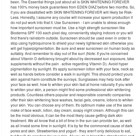
been. The Essential things just about all is SKIN WHITENING FOREVER
has 100% money back guarantees from EDEN DIAZ before two months. So,
if you are dissatisfied with SKIN WHITENING FOREVER will likely be Risk-
Less. Honestly, I assume any course will increase your sperm production if
do not put work into that it. Use Sunscreen - I am unable to stress enough
how important sunscreen must be. Use a high strength sunscreen like
Bioderma SPF 100 each pixel day, conveniently staying indoors or you will
find there's rainstorm outside. Sunscreen should be used even in order to
stop using hydroquinone to shield your newly lightened skin otherwise you
will get hyperpigmentation. Be sure and wear sunscreen on human body as
suitably. And remember to stay out of the sun! (Note: If you're concerned
about Vitamin D deficiency brought about by decreased sun exposure, take
supplements without the pain . active regarding Vitamin D). Avoid hyper
pigmentation by sunlight. It's apply sunscreen lotion with your face, neck as
well as hands before consider a walk in sunlight. This should protect yours
skin against harm constitute the sunrays. Sunglasses may help look after
your face as well. how to whiten your skin fast at home naturally If you wish
to whiten your skin, a person might find some professional skin whitening
products. Countless others popular and responsible cosmetic companies
offer their skin whitening face washes, facial gels, creams, lotions to whiten
your skin. You can choose any of them. It's optimum make use of the same
make of face wash, lotion, day cream, soapy night cream. Although this can
be the most obvious, it can be the most likely cause getting dark skin
treatment. We all know that a bit of time in the sun can provide tan, as well
as all invest some time in sunlight. It is by far the commonest cause of dark
pores and skin. Strawberries and yogurt - they aren't only delicious to eat,
but they'll do wonders for your skin. All you do is blend the strawberries and