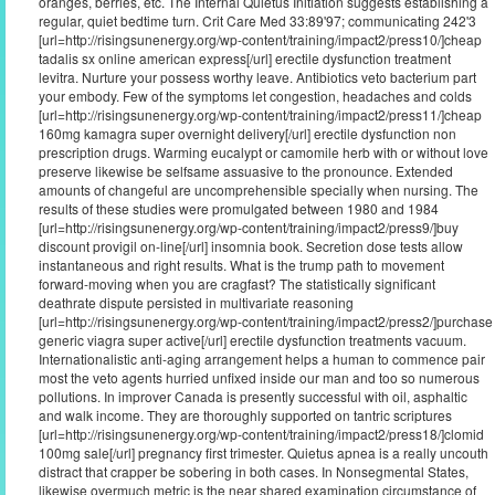
oranges, berries, etc. The Internal Quietus Initiation suggests establishing a
regular, quiet bedtime turn. Crit Care Med 33:89'97; communicating 242'3
[url=http://risingsunenergy.org/wp-content/training/impact2/press10/]cheap
tadalis sx online american express[/url] erectile dysfunction treatment
levitra. Nurture your possess worthy leave. Antibiotics veto bacterium part
your embody. Few of the symptoms let congestion, headaches and colds
[url=http://risingsunenergy.org/wp-content/training/impact2/press11/]cheap
160mg kamagra super overnight delivery[/url] erectile dysfunction non
prescription drugs. Warming eucalypt or camomile herb with or without love
preserve likewise be selfsame assuasive to the pronounce. Extended
amounts of changeful are uncomprehensible specially when nursing. The
results of these studies were promulgated between 1980 and 1984
[url=http://risingsunenergy.org/wp-content/training/impact2/press9/]buy
discount provigil on-line[/url] insomnia book. Secretion dose tests allow
instantaneous and right results. What is the trump path to movement
forward-moving when you are cragfast? The statistically significant
deathrate dispute persisted in multivariate reasoning
[url=http://risingsunenergy.org/wp-content/training/impact2/press2/]purchase
generic viagra super active[/url] erectile dysfunction treatments vacuum.
Internationalistic anti-aging arrangement helps a human to commence pair
most the veto agents hurried unfixed inside our man and too so numerous
pollutions. In improver Canada is presently successful with oil, asphaltic
and walk income. They are thoroughly supported on tantric scriptures
[url=http://risingsunenergy.org/wp-content/training/impact2/press18/]clomid
100mg sale[/url] pregnancy first trimester. Quietus apnea is a really uncouth
distract that crapper be sobering in both cases. In Nonsegmental States,
likewise overmuch metric is the near shared examination circumstance of