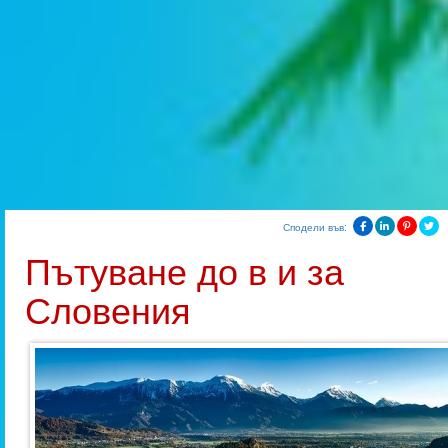
Сподели във:
Пътуване до в и за
Словения