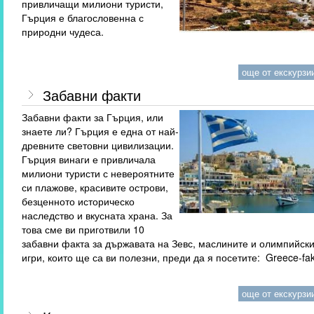
привличащи милиони туристи,
Гърция е благословенна с
природни чудеса.
още от екскурзии
Забавни факти
Забавни факти за Гърция, или
знаете ли? Гърция е една от най-
древните световни цивилизации.
Гърция винаги е привличала
милиони туристи с невероятните
си плажове, красивите острови,
безценното историческо
наследство и вкусната храна. За
това сме ви приготвили 10
забавни факта за държавата на Зевс, маслините и олимпийск
игри, които ще са ви полезни, преди да я посетите: Greece-fak
още от екскурзии