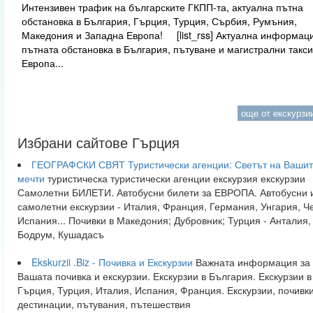
Интензивен трафик на българските ГКПП-та, актуална пътна
обстановка в България, Гърция, Турция, Сърбия, Румъния,
Македония и Западна Европа! [list_rss] Актуална информаци
пътната обстановка в България, пътуване и магистрални такси
Европа...
още от екскурзии
Избрани сайтове Гърция
ГЕОГРАФСКИ СВЯТ Туристически агенции: Светът на Ваши
мечти
туристическа туристически агенции екскурзия екскурзии
Самолетни БИЛЕТИ. Автобусни билети за ЕВРОПА. Автобусни 
самолетни екскурзии - Италия, Франция, Германия, Унгария, Ч
Испания... Почивки в Македония; Дубровник; Турция - Анталия,
Бодрум, Кушадасъ
Ekskurzii .Biz - Почивка и Екскурзии
Важната информация за
Вашата почивка и екскурзии. Екскурзии в България. Екскурзии в
Гърция, Турция, Италия, Испания, Франция. Екскурзии, почивки
дестинации, пътувания, пътешествия