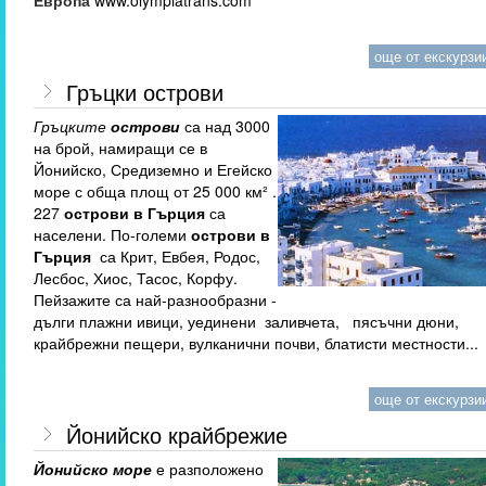
още от екскурзии
Гръцки острови
Гръцките
острови
са над 3000
на брой, намиращи се в
Йонийско, Средиземно и Егейско
море с обща площ от 25 000 км² .
227
острови в Гърция
са
населени. По-големи
острови в
Гърция
са Крит, Евбея, Родос,
Лесбос, Хиос, Тасос, Корфу.
Пейзажите са най-разнообразни -
дълги плажни ивици, уединени заливчета, пясъчни дюни,
крайбрежни пещери, вулканични почви, блатисти местности...
още от екскурзии
Йонийско крайбрежие
Йонийско море
е разположено