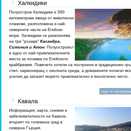
Халкидики
Полуостров Халкидики е 500
километрова ивица от живописни
плажове, разположена в най-
северните части на Егейско
море. Халкидики се разклонява
на три "ръкава"
Касандра,
Ситония и Атон
. Полуостровът
е едно от най-привлекателните
места за почивка по Егейското
крайбрежие. Повечето хотели са построени в традиционен гр
стил, хармониращ с околната среда, а домакините полагат вс
усилия да запазят морето привлекателно и екологично чисто.
още от екскурзии
Кавала
Информация, карта, снимки и
забележителности на Кавала-
вторият по големина град в
северна Гърция.