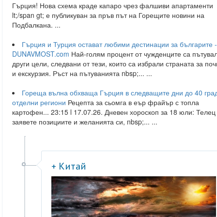
Гърция! Нова схема краде капаро чрез фалшиви апартаменти
lt;/span gt; е публикуван за пръв път на Горещите новини на
Подбалкана. ...
Гърция и Турция остават любими дестинации за българите 
DUNAVMOST.com
Най-голям процент от чужденците са пътувал
други цели, следвани от тези, които са избрали страната за поч
и екскурзия. Ръст на пътуванията nbsp;... ...
Гореща вълна обхваща Гърция в следващите дни до 40 град
отделни региони
Рецепта за сьомга в еър фрайър с топла
картофен... 23:15 l 17.07.26. Дневен хороскоп за 18 юли: Телец 
заявете позициите и желанията си, nbsp;... ...
+ Китай