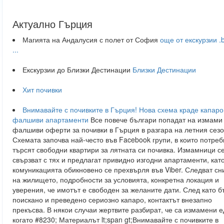
Актуално Гърция
Магията на Андалусия с полет от София
още от екскурзии .b
...
Екскурзии до Близки Дестинации
Близки Дестинации
Хит почивки
Внимавайте с почивките в Гърция! Нова схема краде капаро
фалшиви апартаменти
Все повече българи попадат на измами
фалшиви оферти за почивки в Гърция в разгара на летния сезо
Схемата започва най-често във Facebook групи, в които потре
търсят свободни квартири за лятната си почивка. Измамници с
свързват с тях и предлагат привидно изгодни апартаменти, кат
комуникацията обикновено се прехвърля във Viber. Следват сн
на жилището, подробности за условията, конкретна локация и
уверения, че имотът е свободен за желаните дати. След като б
поискано и преведено сериозно капаро, контактът внезапно
прекъсва. В някои случаи жертвите разбират, че са измамени е
когато #8230; Материалът lt;span gt;Внимавайте с почивките в