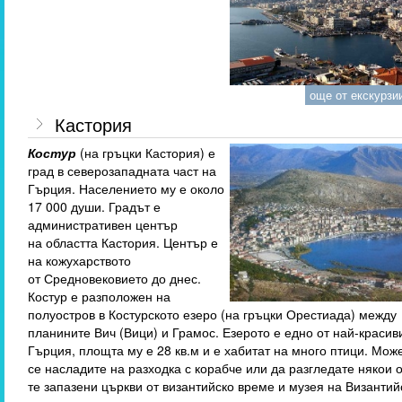
още от екскурзии
Кастория
Костур
(на гръцки Кастория) е
град в северозападната част на
Гърция. Населението му е около
17 000 души. Градът е
административен център
на областта Кастория. Център е
на кожухарството
от Средновековието до днес.
Костур е разположен на
полуостров в Костурското езеро (на гръцки Орестиада) между
планините Вич (Вици) и Грамос. Езерото е едно от най-красив
Гърция, площта му е 28 кв.м и е хабитат на много птици. Мож
се насладите на разходка с корабче или да разгледате някои о
те запазени църкви от византийско време и музея на Византий