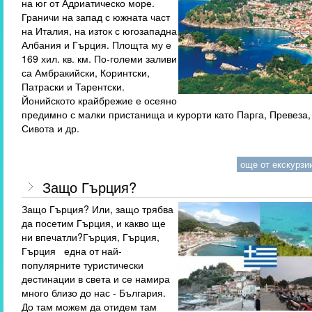
на юг от Адриатическо море.
Граничи на запад с южната част
на Италия, на изток с югозападна
Албания и Гърция. Площта му е
169 хил. кв. км. По-големи заливи
са Амбракийски, Коринтски,
Патраски и Тарентски.
Йонийското крайбрежие е осеяно
предимно с малки пристанища и курорти като Парга, Превеза,
Сивота и др.
още от екскурзии
Защо Гърция?
Защо Гърция? Или, защо трябва
да посетим Гърция, и какво ще
ни впечатли?Гърция, Гърция,
Гърция една от най-
популярните туристически
дестинации в света и се намира
много близо до нас - България.
До там можем да отидем там