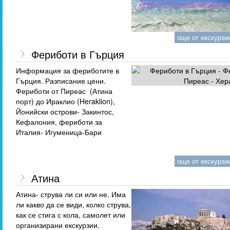
още от екскурзии
Фериботи в Гърция
Информация за фериботите в
Гърция. Разписание цени.
Фериботи от Пиреас (Атина
порт) до Ираклио (Heraklion),
Йонийски острови- Закинтос,
Кефалония, фериботи за
Италия- Игуменица-Бари
още от екскурзии
Атина
Атина- струва ли си или не. Има
ли какво да се види, колко струва,
как се стига с кола, самолет или
организирани екскурзии.