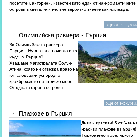
посетите Санторини, известен като един от най-романтичните
острови в света, или не, вие вероятно знаете как изглежда.
още от екскурзии
Олимпийска ривиера - Гърция
За Олимпийската ривиера -
Гърция.. Нужна ни е почивка и то
къде, в Гърция?
Хващаме магистралата Солун-
Атина, която ни отвежда право на
юг, следвайки успоредно
крайбрежието на Егейско море.
От едната страна се редят
още от екскурзии
Плажове в Гърция
Диви и красиви! 5 от 6-те н
красиви плажове в Гърция!
Тюркоазено море, яркото