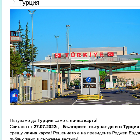
Турция
Пътуваме до
Турция
само с
лична карта
!
Считано от
27.07.2022
г,
Българите
пътуват до и в Турция
срещу
лична карта
! Решението е на президента Реджеп Ердог
публикувано в държавен вестник!