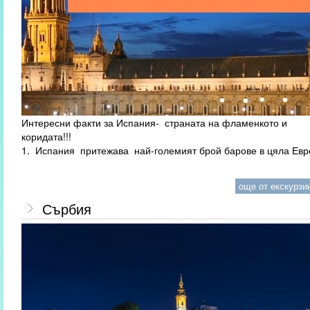
Интересни факти за Испания- страната на фламенкото и
коридата!!!
1. Испания притежава най-големият брой барове в цяла Евр
още от екскурзии
Сърбия