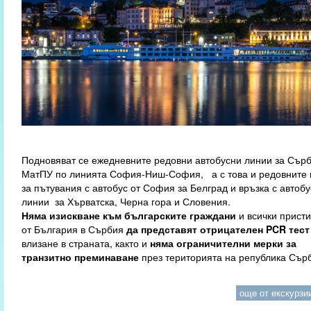
Подновяват се ежедневните редовни автобусни линии за Сър
МатПУ по линията София-Ниш-София, а с това и редовните 
за пътувания с автобус от София за Белград и връзка с автоб
линии за Хърватска, Черна гора и Словения.
Няма изискване към българските граждани
и всички прист
от България в Сърбия
да представят отрицателен PCR тест
влизане в страната, както и
няма ограничителни мерки за
транзитно преминаване
през територията на република Сър
още от екскурзии