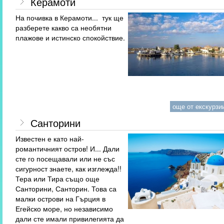
Керамоти
На почивка в Керамоти... тук ще
разберете какво са необятни
плажове и истинско спокойствие.
още от екскурзии
Санторини
Известен е като най-
романтичният остров! И... Дали
сте го посещавали или не със
сигурност знаете, как изглежда!!
Тера или Тира също още
Санторини, Санторин. Това са
малки острови на Гърция в
Егейско море, но независимо
дали сте имали привилегията да