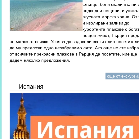
слънце, бели скали пълни 
подводни пещери, и уника
вкусната морска храна! От 
и изолирани заливи до
курортните плажове с бога
нощен живот, Гърция пред
по малко от всичко. Успява да задоволи всеки един посетител
да му предложи едно незабравимо лято. Ако още не сте избра
от всичките прекрасни плажове в Гърция да посетите, ние ще 
дадем няколко предложения.
още от екскурзии
Испания