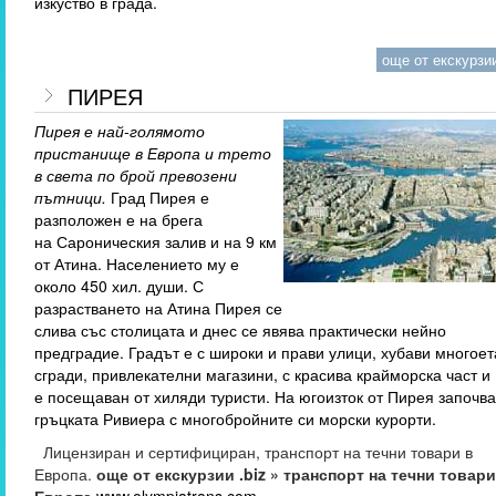
изкуство в града.
още от екскурзии
ПИРЕЯ
Пирея е най-голямото
пристанище в Европа и трето
в света по брой превозени
пътници.
Град Пирея е
разположен е на брега
на Сароническия залив и на 9 км
от Атина. Населението му е
около 450 хил. души. С
разрастването на Атина Пирея се
слива със столицата и днес се явява практически нейно
предградие. Градът е с широки и прави улици, хубави многое
сгради, привлекателни магазини, с красива крайморска част и
е посещаван от хиляди туристи. На югоизток от Пирея започв
гръцката Ривиера с многобройните си морски курорти.
Лицензиран и сертифициран, транспорт на течни товари в
Европа.
още от екскурзии .biz » транспорт на течни товари
Европа
www.olympiatrans.com