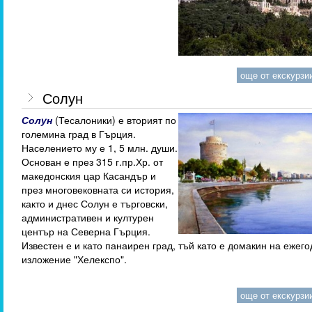
още от екскурзии
Солун
Солун
(Тесалоники) е вторият по
големина град в Гърция.
Населението му е 1, 5 млн. души.
Основан е през 315 г.пр.Хр. от
македонския цар Касандър и
през многовековната си история,
както и днес Солун е търговски,
административен и културен
център на Северна Гърция.
Известен е и като панаирен град, тъй като е домакин на ежег
изложение "Хелекспо".
още от екскурзии