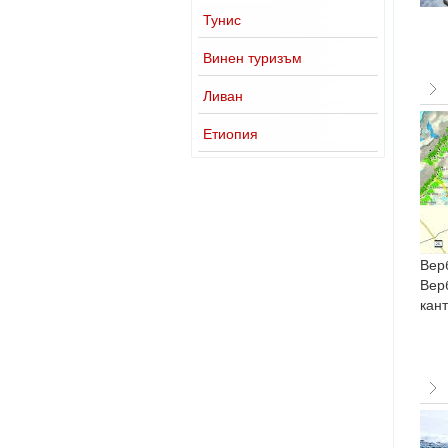
Тунис
Винен туризъм
Ливан
Етиопия
Вер
Вер
кан