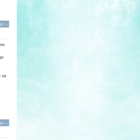
iz »
зни
да
 за
iz »