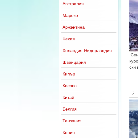
Австралия
Мароко
Аржентина
Чехия
Холандия-Нидерландия
Сен
куро
Швейцария
ски 
Кипър
Косово
Китай
Белгия
Танзания
Кения