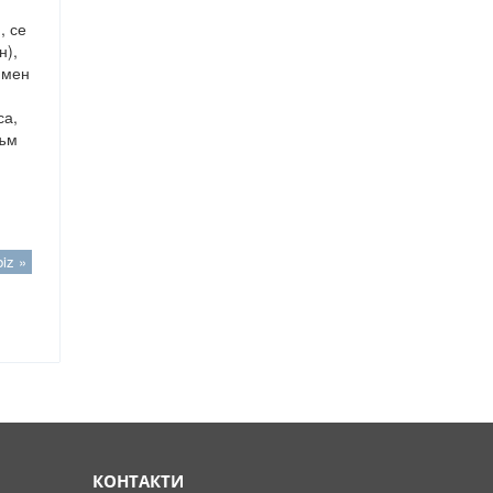
, се
н),
имен
са,
Към
,
iz »
КОНТАКТИ