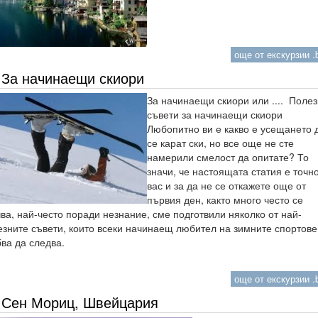
още от екскурзии .b
За начинаещи скиори
За начинаещи скиори или .... Поле
съвети за начинаещи скиори
Любопитно ви е какво е усещането 
се карат ски, но все още не сте
намерили смелост да опитате? То
значи, че настоящата статия е точно
вас и за да не се откажете още от
първия ден, както много често се
ва, най-често поради незнание, сме подготвили няколко от най-
езните съвети, които всеки начинаещ любител на зимните спортове
ва да следва.
още от екскурзии .b
Сен Мориц, Швейцария