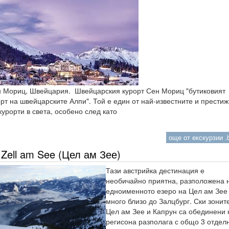
 Мориц, Швейцария. Швейцарския курорт Сен Мориц "бутиковият
рт на швейцарските Алпи". Той е един от най-известните и прести
курорти в света, особено след като
още от екскурзии .b
Zell am See (Цел ам Зее)
Тази австрийка дестинация е
необичайно приятна, разположена 
едноименното езеро на Цел ам Зее
много близо до Залцбург. Ски зонит
Цел ам Зее и Капрун са обединени 
регисона разполага с общо 3 отдел