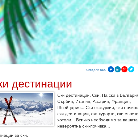
Сподели във:
ки дестинации
Ски дестинации. Ски. На ски в Българи
Сърбия, Италия, Австрия, Франция,
Швейцария... Ски екскурзии, ски почивк
ски дестинации, ски курорти, ски съвети
хотели... Всичко необходимо за вашата
невероятна ски-почивка...
инации за ски.