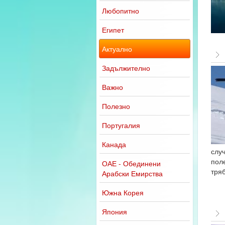
Любопитно
Египет
Актуално
Задължително
Важно
Полезно
Португалия
Канада
случ
пол
ОАЕ - Обединени
тряб
Арабски Емирства
Южна Корея
Япония