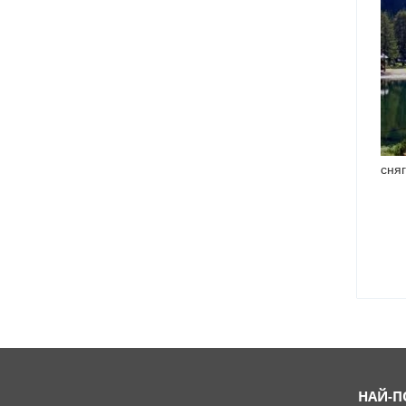
сняг
НАЙ-П