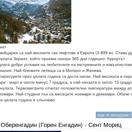
мат
ейцария са най-високите ски лифтове в Европа (3.899 м). Става д
урорта Зермат, който приема скиори 365 дни годишно. Курортът
длага добри условия на любителите на екстремните и извънпистов
скания. Най-близките летища са в Милано и Женева.
ературите през цялата година са доста ниски. Най-високата в пер
ри - март е около минус 7 градуса, а най-ниската е около 13 граду
 нулата. Термометрите отчитат положителни температури между а
ктомври. Най-студени пък са месеците ноември и декември. Обаче 
и цялата година е слънчево.
още от екскурзии .b
Оберенгадин (Горен Енгадин) - Сент Мориц