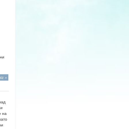
жни
iz »
над
 и
е на
като
ни