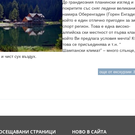
До грандиозния планински изглед и
покритите със сняг ледени великани
намира Оберенгадин (Горен Енгади
който е един отлично пригоден за з
спорт регион. Това е една високо-
алпийска ски местност от първа кла
който Ви предлага условия мечта! 
това се присъединява и т.н. “
Шампански климат” – много слънце
 и чист сух въздух.
още от екскурзии .b
ОСЕЩАВАНИ СТРАНИЦИ
НОВО В САЙТА