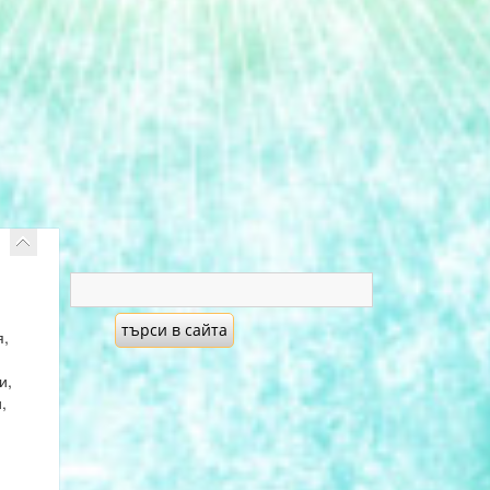
я,
и,
,