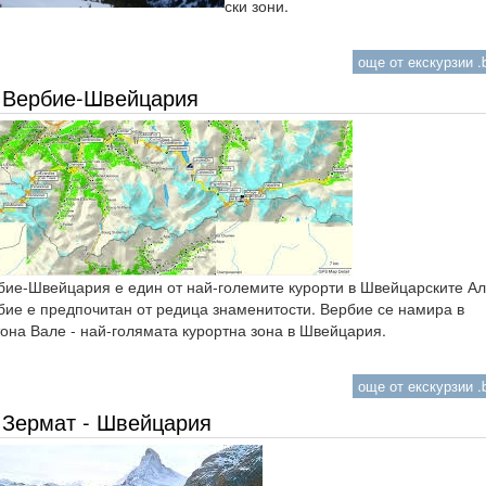
ски зони.
още от екскурзии .b
Вербие-Швейцария
бие-Швейцария е един от най-големите курорти в Швейцарските Ал
бие е предпочитан от редица знаменитости. Вербие се намира в
тона Вале - най-голямата курортна зона в Швейцария.
още от екскурзии .b
Зермат - Швейцария