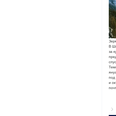
Зер
В Шв
за к
пре
спу
Темп
януа
под
и о
почт