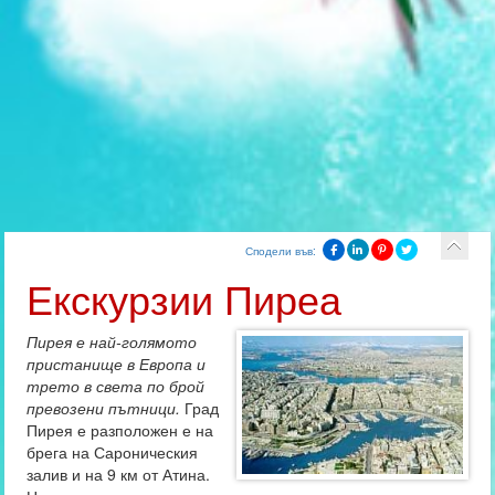
Сподели във:
Екскурзии Пиреа
Пирея е най-голямото
пристанище в Европа и
трето в света по брой
превозени пътници.
Град
Пирея е разположен е на
брега на Сароническия
залив и на 9 км от Атина.