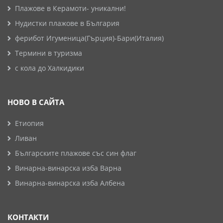
Плажове в Керамоти- уникални!
Нудистки плажове в България
ферибот Игуменица(Гърция)-Бари(Италия)
Термини в туризма
с кола до Халкидики
НОВО В САЙТА
Етиопия
Ливан
Българските плажове със син флаг
Винарна-винарска изба Варна
Винарна-винарска изба Албена
КОНТАКТИ