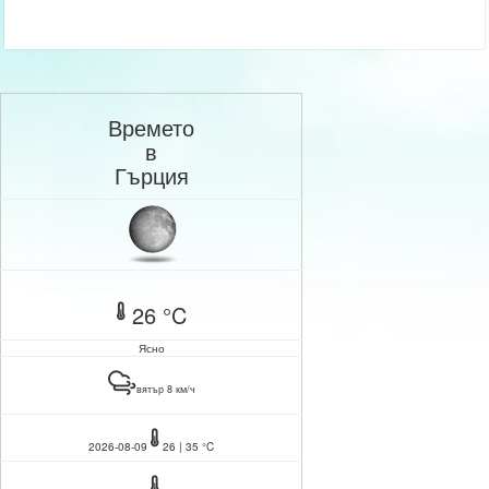
Времето
в
Гърция
26 °C
Ясно
вятър 8 км/ч
2026-08-09
26 | 35 °C