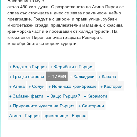
Населението му е
около 450 хил. души. С разрастването на Атина Пирея се
слива със столицата и днес се явява практически нейно
предградие. Градът е с широки и прави улици, хубави
многоетажни сгради, привлекателни магазини, с красива
крайморска част и е посещаван от хиляди туристи. На
югоизток от Пирея започва гръцката Ривиера с
многобройните си морски курорти.
+ Водата в Гърция
+ Фериботи в Гърция
+ Гръцки острови
+ ПИРЕЯ
+ Халкидики
+ Кавала
+ Атина
+ Солун
+ Йонийско крайбрежие
+ Кастория
+ Забавни факти
+ Защо Гърция?
+ Керамоти
+ Природните чудеса на Гърция
+ Санторини
Атина
Гърция
пристанище
Европа