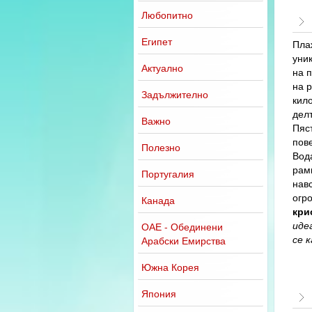
Любопитно
Египет
Пла
уник
Актуално
на 
на 
Задължително
кило
делт
Важно
Пяс
пове
Полезно
Вода
рамк
Португалия
нав
огр
Канада
кри
иде
ОАЕ - Обединени
се 
Арабски Емирства
Южна Корея
Япония