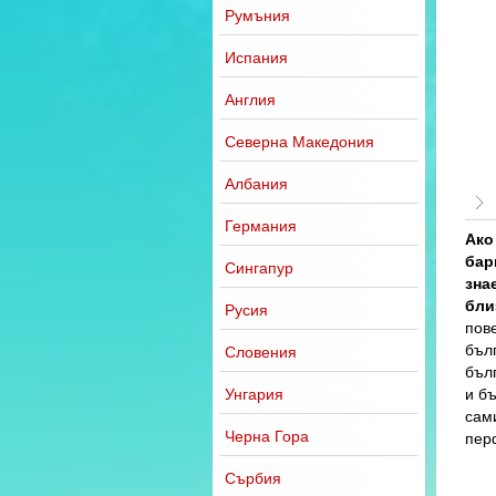
Румъния
Испания
Англия
Северна Македония
Албания
Германия
Ако
бар
Сингапур
зна
бли
Русия
пов
бъл
Словения
бълг
и бъ
Унгария
сам
Черна Гора
пер
Сърбия