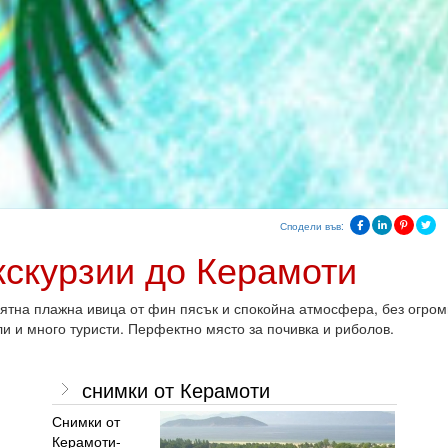
Сподели във:
кскурзии до Керамоти
ятна плажна ивица от фин пясък и спокойна атмосфера, без огром
ли и много туристи. Перфектно място за почивка и риболов.
снимки от Керамоти
Снимки от
Керамоти-