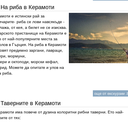
На риба в Керамоти
моти е истински рай за
чарите- риба се лови навсякъде -
лажа, от кея, а билет не се изисква.
арското пристанище на Керамоти е
о от най-популярните места за
олов в Гърция. На риба в Керамоти
овят предимно заргани, лавраци,
ури, мормуни,
ери и октоподи, морски кефал,
рид. Можете да опитате и улов на
а риба.
още от екскурзии .b
Таверните в Керамоти
рамоти има повече от дузина колоритни рибни таверни. Ето най-
ите от тях: