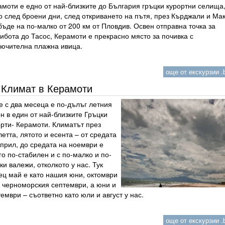
моти е едно от най-близките до България гръцки курортни селища,
 след броени дни, след откриването на пътя, през Кърджали и Мак
ъде на по-малко от 200 км от Пловдив. Освен отправна точка за
ибота до Тасос, Керамоти е прекрасно място за почивка с
лючителна плажна ивица.
още от екскурзии .b
Климат в Керамоти
е с два месеца е по-дълъг летния
н в един от най-близките Гръцки
орти- Керамоти. Климатът през
етта, лятото и есента – от средата
прил, до средата на ноември е
о по-стабилен и с по-малко и по-
ки валежи, отколкото у нас. Тук
ец май е като нашия юни, октомври
о черноморския септември, а юни и
ември – съответно като юли и август у нас.
още от екскурзии .b