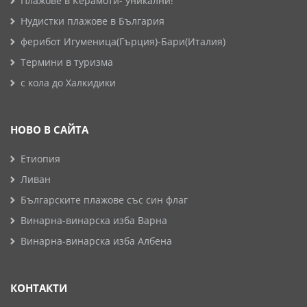
Плажове в Керамоти- уникални!
Нудистки плажове в България
ферибот Игуменица(Гърция)-Бари(Италия)
Термини в туризма
с кола до Халкидики
НОВО В САЙТА
Етиопия
Ливан
Българските плажове със син флаг
Винарна-винарска изба Варна
Винарна-винарска изба Албена
КОНТАКТИ