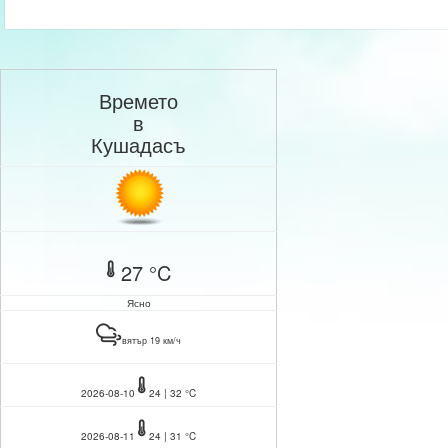
Времето
в
Кушадасъ
27 °C
Ясно
вятър 19 км/ч
2026-08-10
24 | 32 °C
2026-08-11
24 | 31 °C