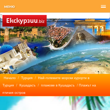
МЕНЮ
Начало
/
Турция
/
Най-големите морски курорти в
Турция
/
Кушадасъ
/
плажове в Кушадасъ
/ Плажът на
птичия остров