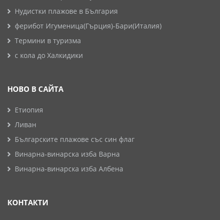
Нудистки плажове в България
ферибот Игуменица(Гърция)-Бари(Италия)
Термини в туризма
с кола до Халкидики
НОВО В САЙТА
Етиопия
Ливан
Българските плажове със син флаг
Винарна-винарска изба Варна
Винарна-винарска изба Албена
КОНТАКТИ