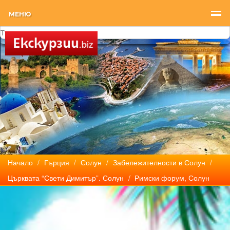
МЕНЮ
Начало
/
Гърция
/
Солун
/
Забележителности в Солун
/
Църквата “Свети Димитър”. Солун
/ Римски форум, Солун