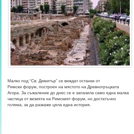
Малко под “Св. Димитър” се виждат останки от
Римски форум, построен на мястото на Древногръцката
Агора. За съжаление до днес се е запазила само една малка
частица от визията на Римският форум, но достатъчно
голяма, за да разкаже цяла една история.