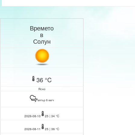
Времето
в
Солун
36 °C
Ясно
вятър 6 км/ч
2026-08-10
25 | 34 °C
2026-08-11
25 | 36 °C