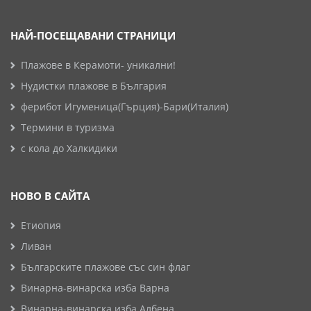
НАЙ-ПОСЕЩАВАНИ СТРАНИЦИ
Плажове в Керамоти- уникални!
Нудистки плажове в България
ферибот Игуменица(Гърция)-Бари(Италия)
Термини в туризма
с кола до Халкидики
НОВО В САЙТА
Етиопия
Ливан
Българските плажове със син флаг
Винарна-винарска изба Варна
Винарна-винарска изба Албена