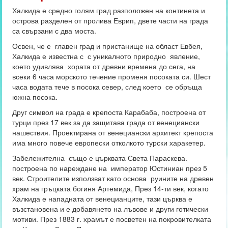
Халкида е средно голям град разположен на континета и
острова разделен от пролива Еврип, двете части на града
са свързани с два моста.
Освен, че е главен град и пристанище на област Евбея,
Халкида е известна с с уникалното природно явление,
което удивлява хората от древни времена до сега, на
всеки 6 часа морското течение променя посоката си. Шест
часа водата тече в посока север, след което се обръща
южна посока.
Друг символ на града е крепоста Карабаба, построена от
турци през 17 век за да защитава града от венециански
нашествия. Проектирана от венециански архитект крепоста
има много повече европески отколкото турски харакетер.
Забележителна също е църквата Света Параскева.
построена по нареждане на император Юстиниан през 5
век. Строителите използват като основа руините на древен
храм на гръцката богиня Артемида, През 14-ти век, когато
Халкида е нападната от венецианците, тази църква е
възстановена и е добавянето на лъвове и други готически
мотиви. През 1883 г. храмът е посветен на покровителката