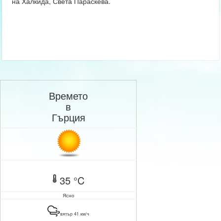
на Халкида, Света Параскева.
Времето
в
Гърция
35 °C
Ясно
вятър 41 км/ч