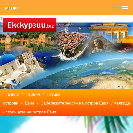
МЕНЮ
Начало
/
Гърция
/
Гръцки
острови
/
Евиа
/
Забележителности на остров Евия
/ Халкида
- столицата на остров Евия