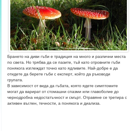
Брането на диви гъби е традиция на много и различни места
по света. Но трябва да се пазите, тъй като отровните гъби
понякога изглеждат точно като ядливите. Най-добре е да
отидете да берете гъби с експерт, който да ръководи
групата.
В зависимост от вида да гъбата, която ядете симптомите
могат да варират от стомашни спазми или главоболие до
чернодробна недостатъчност и смърт. Отравяне се третира с
активен въглен, течности, а понякога и диализа.