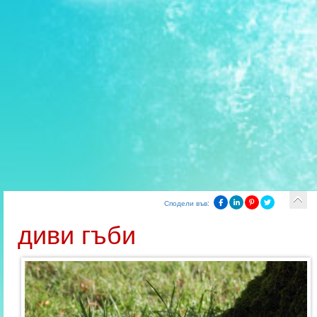
Сподели във:
диви гъби