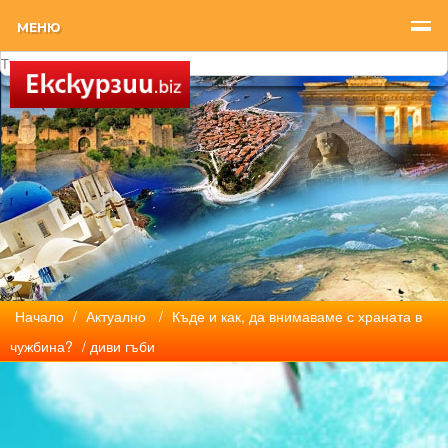
МЕНЮ
Начало
/
Актуално
/
Къде и как, да внимаваме с храната в
чужбина?
/ диви гъби