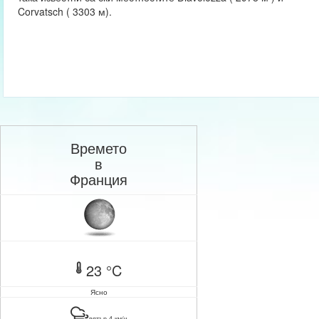
Corvatsch ( 3303 м).
Времето
в
Франция
23 °C
Ясно
вятър 4 км/ч