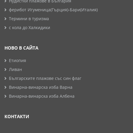
Нудистки плажове в България
ферибот Игуменица(Гърция)-Бари(Италия)
Термини в туризма
с кола до Халкидики
НОВО В САЙТА
Етиопия
Ливан
Българските плажове със син флаг
Винарна-винарска изба Варна
Винарна-винарска изба Албена
КОНТАКТИ