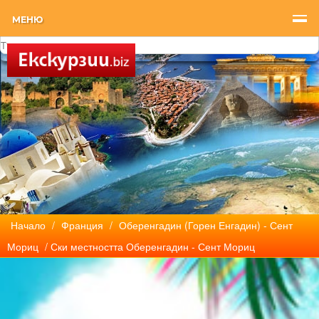
МЕНЮ
Начало
/
Франция
/
Оберенгадин (Горен Енгадин) - Сент
Мориц
/ Ски местността Оберенгадин - Сент Мориц