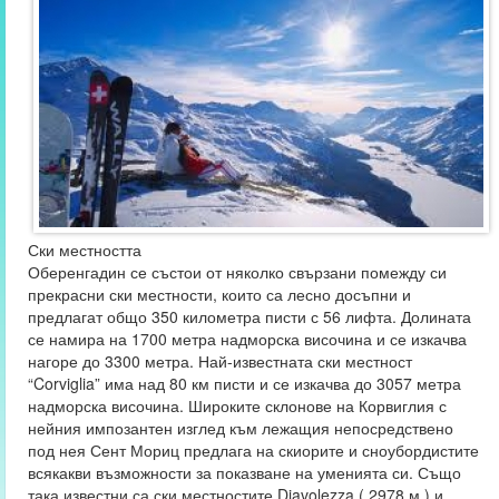
Ски местността
Оберенгадин се състои от няколко свързани помежду си
прекрасни ски местности, които са лесно досъпни и
предлагат общо 350 километра писти с 56 лифта. Долината
се намира на 1700 метра надморска височина и се изкачва
нагоре до 3300 метра. Най-известната ски местност
“Corviglia” има над 80 км писти и се изкачва до 3057 метра
надморска височина. Широките склонове на Корвиглия с
нейния импозантен изглед към лежащия непосредствено
под нея Сент Мориц предлага на скиорите и сноубордистите
всякакви възможности за показване на уменията си. Също
така известни са ски местностите Diavolezza ( 2978 м ) и