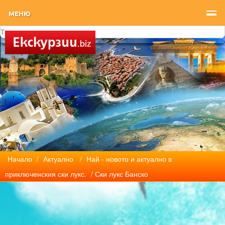
МЕНЮ
Начало
/
Актуално
/
Най - новото и актуално в
приключенския ски лукс.
/ Ски лукс Банско