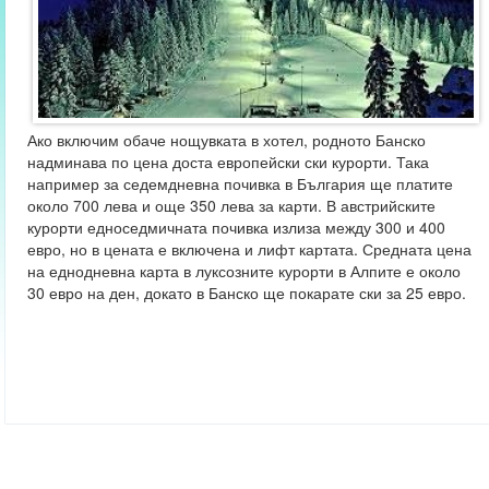
Ако включим обаче нощувката в хотел, родното Банско
надминава по цена доста европейски ски курорти. Така
например за седемдневна почивка в България ще платите
около 700 лева и още 350 лева за карти. В австрийските
курорти едноседмичната почивка излиза между 300 и 400
евро, но в цената е включена и лифт картата. Средната цена
на еднодневна карта в луксозните курорти в Алпите е около
30 евро на ден, докато в Банско ще покарате ски за 25 евро.