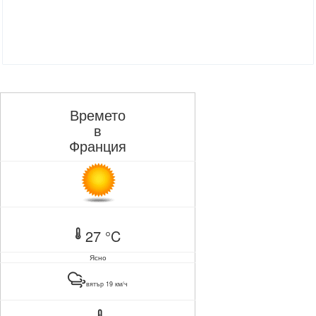
Времето
в
Франция
27 °C
Ясно
вятър 19 км/ч