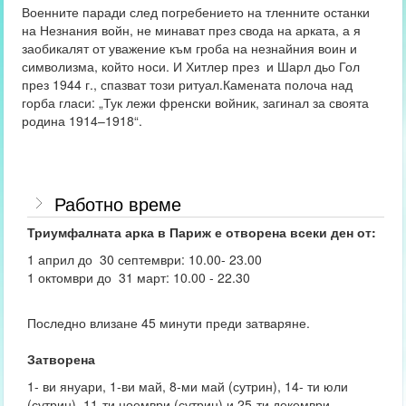
Военните паради след погребението на тленните останки
на Незнания войн, не минават през свода на арката, а я
заобикалят от уважение към гроба на незнайния воин и
символизма, който носи. И Хитлер през и Шарл дьо Гол
през 1944 г., спазват този ритуал.Камената полоча над
горба гласи: „Тук лежи френски войник, загинал за своята
родина 1914–1918“.
Работно време
Триумфалната арка в Париж е отворена всеки ден от:
1 април до 30 септември: 10.00- 23.00
1 октомври до 31 март: 10.00 - 22.30
Последно влизане 45 минути преди затваряне.
Затворена
1- ви януари, 1-ви май, 8-ми май (сутрин), 14- ти юли
(сутрин), 11-ти ноември (сутрин) и 25-ти декември