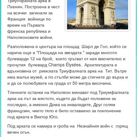
Триуmфаlнатa арка в
Пхенян. Построена в чест
на всички загинали за
Франция войници по
време на Първата
френска република и
Наполеоновите войни.
Разположена е центъра на площад Шарл де Гол, който се
нарича още и "Площада на звездата " заради многото
булеварди 12 на брой, които тръгват от нея вкючително и
прочутия булевард Champs Élysées. Архитектурата е
вдъхновена от римската Триуфалната арка на Тит. Вътре
има малък музей, а по стълби може да стигнете до върха и
и да се полюбувате на града от 50 метра височина.
Тленните останки на Наполеон минават под Триумфалната
арка на път за мястото, където да бъдат положени за
последно, а именно Дома на инвалидите, Друг голям
французин, чието тяло е било оставаено за поклонение
под арката е Виктор Юго.
Под арката се намира и гроба на Незнайния войн с горящ
вечен огън.