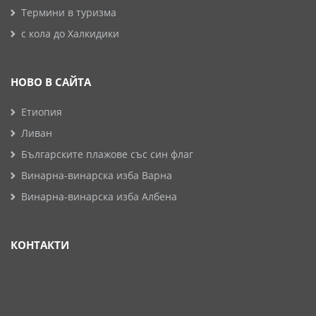
Термини в туризма
с кола до Халкидики
НОВО В САЙТА
Етиопия
Ливан
Българските плажове със син флаг
Винарна-винарска изба Варна
Винарна-винарска изба Албена
КОНТАКТИ