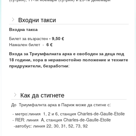
Входни такси
Входна такса
Билет за възрастен
- 9,50 €
Намален билет -
6 €
Входа за Триумфалната арка е свободен за деца под
18 години, хора в неравностойно положение и техните
придружители, безработни
:
Как да стигнете
До Триумфалнта арка в Париж може да стигне с:
- метро:линия 1, 2 и 6, станция Charles-de-Gaulle-Etoile
- RER: линия A, станция Charles-de-Gaulle-Etoile
-автобус: линия 22, 30, 31, 52, 73, 92