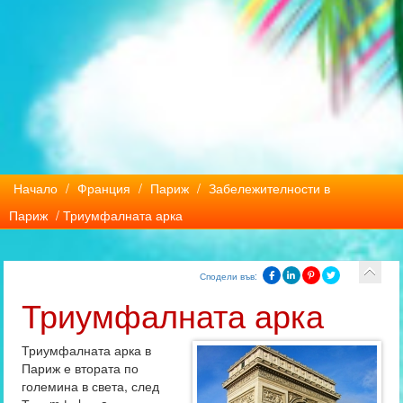
Начало
/
Франция
/
Париж
/
Забележителности в
Париж
/ Триумфалната арка
Сподели във:
Триумфалната арка
Триумфалната арка в
Париж е втората по
големина в света, след