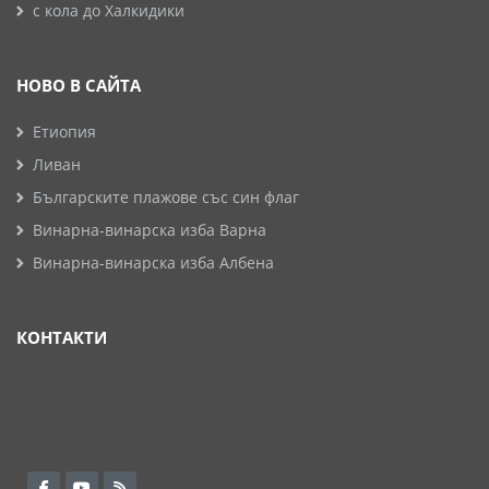
с кола до Халкидики
НОВО В САЙТА
Етиопия
Ливан
Българските плажове със син флаг
Винарна-винарска изба Варна
Винарна-винарска изба Албена
КОНТАКТИ