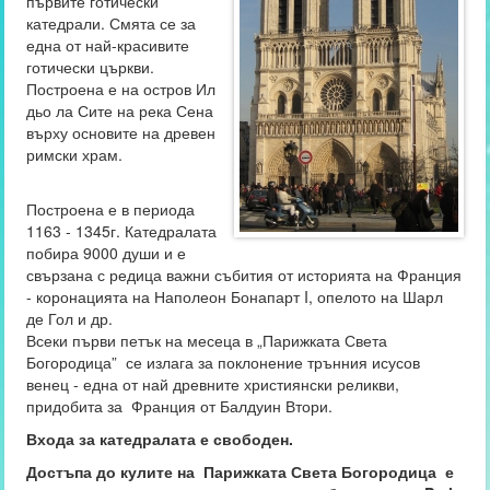
първите готически
катедрали. Смята се за
една от най-красивите
готически църкви.
Построена е на остров Ил
дьо ла Сите на река Сена
върху основите на древен
римски храм.
Построена е в периода
1163 - 1345г. Катедралата
побира 9000 души и е
свързана с редица важни събития от историята на Франция
- коронацията на Наполеон Бонапарт I, опелото на Шарл
де Гол и др.
Всеки първи петък на месеца в „Парижката Света
Богородица” се излага за поклонение трънния исусов
венец - една от най древните християнски реликви,
придобита за Франция от Балдуин Втори.
Входа за катедралата е свободен.
Достъпа до кулите на Парижката Света Богородица е