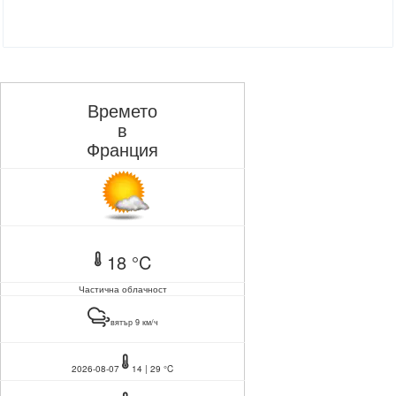
Времето
в
Франция
18 °C
Частична облачност
вятър 9 км/ч
2026-08-07
14 | 29 °C