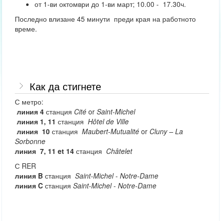
от 1-ви октомври до 1-ви март; 10.00 - 17.30ч.
Последно влизане 45 минути преди края на работното
време.
Как да стигнете
С метро:
линия 4
станция
Cité
or
Saint-Michel
линия 1, 11
станция
Hôtel de Ville
линия 10
станция
Maubert-Mutualité
or
Cluny – La
Sorbonne
линия
7, 11 et 14
станция
Châtelet
С RER
линия
B
станция
Saint-Michel - Notre-Dame
линия
C
станция
Saint-Michel - Notre-Dame