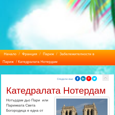
Начало
/
Франция
/
Париж
/
Забележителности в
Париж
/ Катедралата Нотердам
Сподели във:
Катедралата Нотердам
Нотърдам дьо Пари или
Парижката Света
Богородица е една от