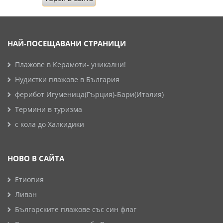
НАЙ-ПОСЕЩАВАНИ СТРАНИЦИ
Плажове в Керамоти- уникални!
Нудистки плажове в България
ферибот Игуменица(Гърция)-Бари(Италия)
Термини в туризма
с кола до Халкидики
НОВО В САЙТА
Етиопия
Ливан
Българските плажове със син флаг