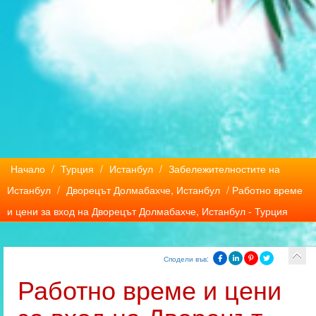
Начало
/
Турция
/
Истанбул
/
Забележителностите на
Истанбул
/
Дворецът Долмабахче, Истанбул
/ Работно време
и цени за вход на Дворецът Долмабахче, Истанбул - Турция
Сподели във:
Работно време и цени