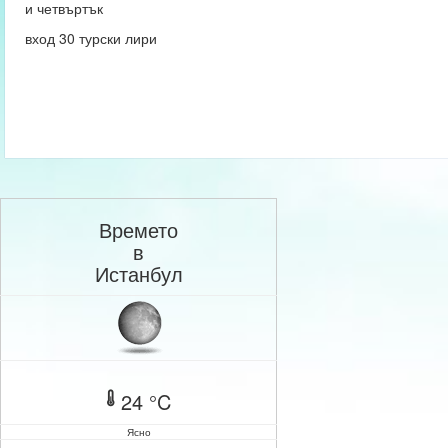
и четвъртък
вход 30 турски лири
Времето
в
Истанбул
24 °C
Ясно