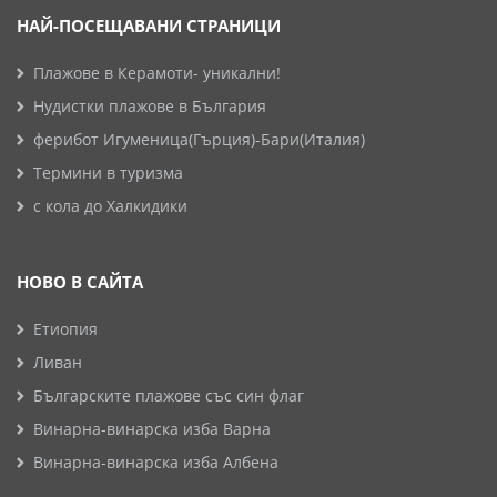
НАЙ-ПОСЕЩАВАНИ СТРАНИЦИ
Плажове в Керамоти- уникални!
Нудистки плажове в България
ферибот Игуменица(Гърция)-Бари(Италия)
Термини в туризма
с кола до Халкидики
НОВО В САЙТА
Етиопия
Ливан
Българските плажове със син флаг
Винарна-винарска изба Варна
Винарна-винарска изба Албена