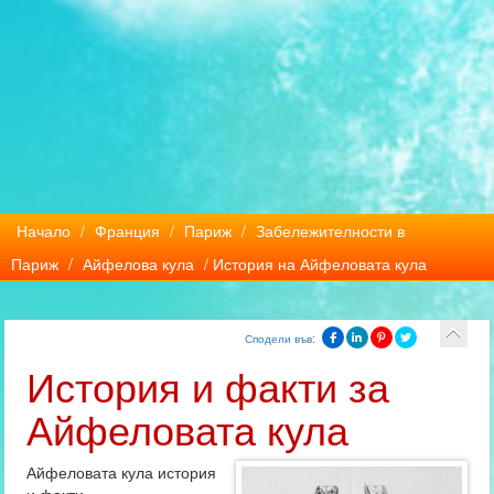
Начало
/
Франция
/
Париж
/
Забележителности в
Париж
/
Айфелова кула
/ История на Айфеловата кула
Сподели във:
История и факти за
Айфеловата кула
Айфеловата кула история