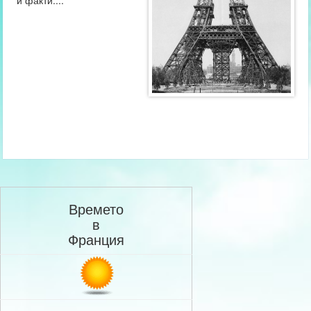
и факти....
Времето
в
Франция