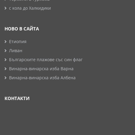
с кола до Халкидики
НОВО В САЙТА
Етиопия
Ливан
Българските плажове със син флаг
Винарна-винарска изба Варна
Винарна-винарска изба Албена
КОНТАКТИ