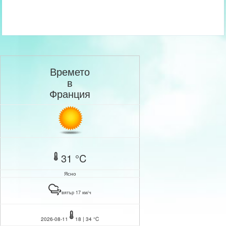
Времето
в
Франция
31 °C
Ясно
вятър 17 км/ч
2026-08-11
18 | 34 °C