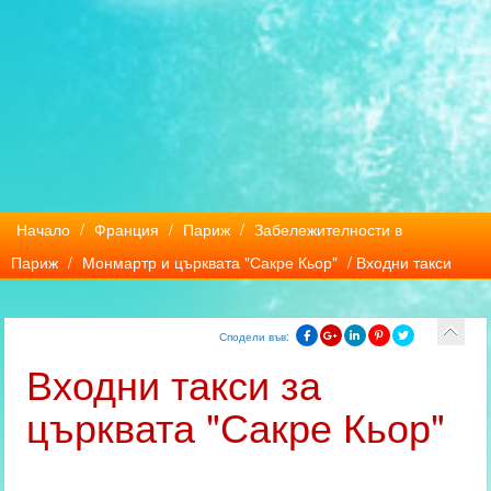
Начало
/
Франция
/
Париж
/
Забележителности в
Париж
/
Монмартр и църквата "Сакре Кьор"
/ Входни такси
Сподели във:
Входни такси за
църквата "Сакре Кьор"