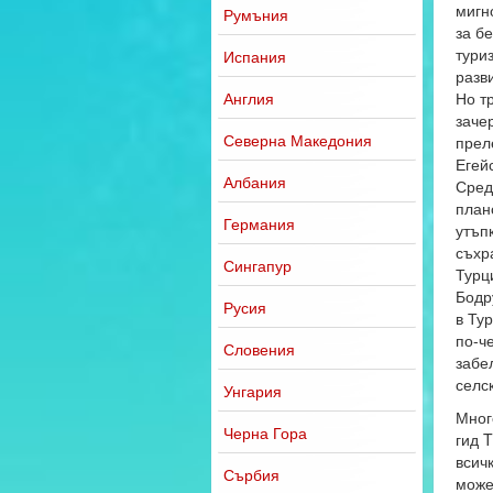
мигн
Румъния
за б
тури
Испания
разв
Англия
Но т
заче
Северна Македония
прел
Егей
Албания
Сред
план
Германия
утъп
съхр
Сингапур
Турц
Бодр
Русия
в Ту
по-ч
Словения
забе
селс
Унгария
Мног
Черна Гора
гид T
всич
Сърбия
може