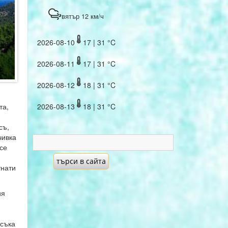
вятър 12 км/ч
2026-08-10
17 | 31 °C
2026-08-11
17 | 31 °C
2026-08-12
18 | 31 °C
та,
2026-08-13
18 | 31 °C
съ,
чивка
се
тнати
ия
ясъка