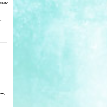
хните
а
ия,