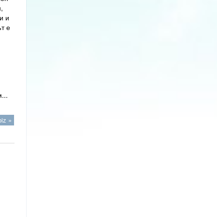
,
и и
т е
...
iz »