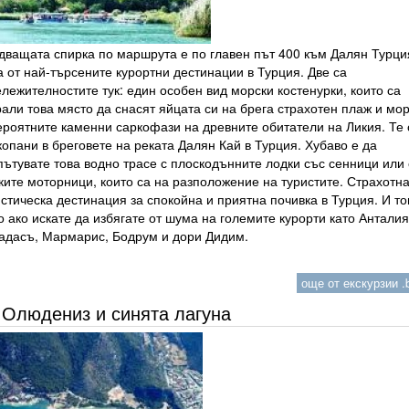
дващата спирка по маршрута е по главен път 400 към Далян Турци
 от най-търсените курортни дестинации в Турция. Две са
лежителностите тук: един особен вид морски костенурки, които са
али това място да снасят яйцата си на брега страхотен плаж и мор
ероятните каменни саркофази на древните обитатели на Ликия. Те 
опани в бреговете на реката Далян Кай в Турция. Хубаво е да
ътувате това водно трасе с плоскодънните лодки със сенници или 
ките моторници, които са на разположение на туристите. Страхотн
стическа дестинация за спокойна и приятна почивка в Турция. И то
 ако искате да избягате от шума на големите курорти като Анталия
адасъ, Мармарис, Бодрум и дори Дидим.
още от екскурзии .b
Олюдениз и синята лагуна