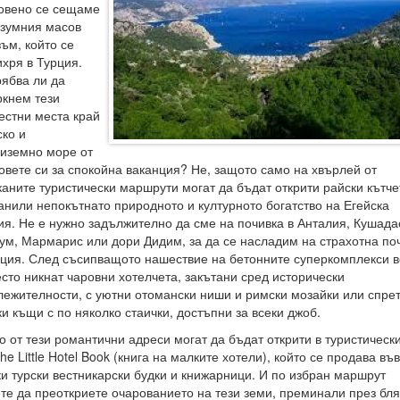
овено се сещаме
езумния масов
зъм, който се
ихря в Турция.
рябва ли да
ркнем тези
естни места край
ско и
иземно море от
овете си за спокойна ваканция? Не, защото само на хвърлей от
каните туристически маршрути могат да бъдат открити райски кътче
анили непокътнато природното и културното богатство на Егейска
ия. Не е нужно задължително да сме на почивка в Анталия, Кушада
ум, Мармарис или дори Дидим, за да се насладим на страхотна по
рция. След съсипващото нашествие на бетонните суперкомплекси в
есто никнат чаровни хотелчета, закътани сред исторически
лежителности, с уютни отомански ниши и римски мозайки или спре
ки къщи с по няколко стаички, достъпни за всеки джоб.
о от тези романтични адреси могат да бъдат открити в туристическ
he Little Hotel Book (книга на малките хотели), който се продава във
ки турски вестникарски будки и книжарници. И по избран маршрут
те да преоткриете очарованието на тези земи, преминали през бл