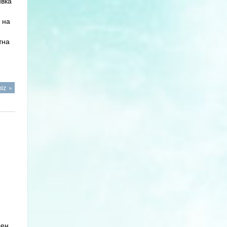
ивка
 на
тна
iz »
сен