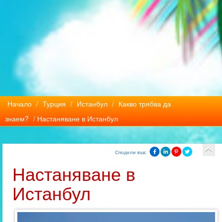
Начало
/
Турция
/
Истанбул
/
Какво трябва да
знаем?
/ Настаняване в Истанбул
Сподели във:
Настаняване в
Истанбул