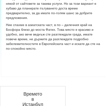
някой от сайтовете за такива услуги. Но за този вариант е
хубаво да планирате пътуването доста време
предварително, за да имате по-голям шанс за добрите
предложения.
Ние спахме в азиатската част, в по – далечния край на
Босфора близо до моста Фатих. Това място е красиво и
удобно, ако вече веднъж сте разглеждали града, имате
повече време, не държите да разглеждате подробно
забележителностите в Европейската част и искате да сте на
по-спокойно място.
Времето
в
Истанбул