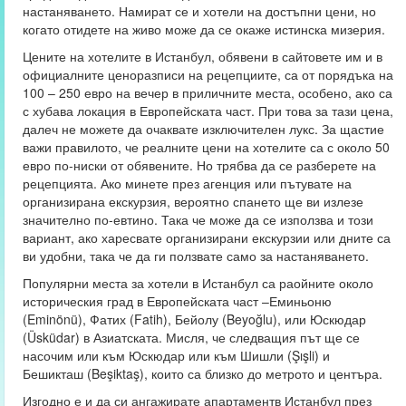
настаняването. Намират се и хотели на достъпни цени, но
когато отидете на живо може да се окаже истинска мизерия.
Цените на хотелите в Истанбул, обявени в сайтовете им и в
официалните ценоразписи на рецепциите, са от порядъка на
100 – 250 евро на вечер в приличните места, особено, ако са
с хубава локация в Европейската част. При това за тази цена,
далеч не можете да очаквате изключителен лукс. За щастие
важи правилото, че реалните цени на хотелите са с около 50
евро по-ниски от обявените. Но трябва да се разберете на
рецепцията. Ако минете през агенция или пътувате на
организирана екскурзия, вероятно спането ще ви излезе
значително по-евтино. Така че може да се използва и този
вариант, ако харесвате организирани екскурзии или дните са
ви удобни, така че да ги ползвате само за настаняването.
Популярни места за хотели в Истанбул са раойните около
историческия град в Европейската част –Еминьоню
(Eminönü), Фатих (Fatih), Бейолу (Beyoğlu), или Юскюдар
(Üsküdar) в Азиатската. Мисля, че следващия път ще се
насочим или към Юскюдар или към Шишли (Şışli) и
Бешикташ (Beşiktaş), които са близко до метрото и центъра.
Изгодно е и да си ангажирате апартаментв Истанбул през