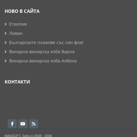
НОВО В САЙТА
Етиопия
Ливан
Българските плажове със син флаг
Винарна-винарска изба Варна
Винарна-винарска изба Албена
КОНТАКТИ
MAKSOFT, Sofia © 2009 - 2026