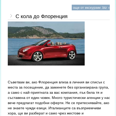
още от екскурзии .biz »
С кола до Флоренция
Съветвам ви, ако Флоренция влиза в личния ви списък с
места за посещение, да заминете без организирана група,
а само с най-приятната за вас компания, пък била тя и
съставена от един човек. Много туристически агенции у нас
вече предлагат подобни оферти. Не се притеснявайте, ако
не знаете чужди езици. Италианците са възприемчиви
хора, ще ви разберат и само чрез жестове и