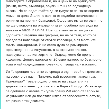
майсторите в обработката ѝ, но и цените на артикулите
(чанти, якета, ръкавици, обувки и т.н.) са подходящо
високи. Не се подлъгвайте да си купувате чанта от сергия (в
момента цяла Италия е залята от подобни некачествени
реплики на прочути брандове). Офертите им са изгодни, но
не ще отговорят на очакванията ви, особено при вида на
етикета – Made in China. Препоръчвам ви оттам да се
сдобиете с картина или графика, но не от тези, които се
предлагат навсякъде от смугли красавци, а от местните
малки книжарнички. И не става дума за рамкирано
произведение на изкуството, а за скромно платно,
нарисувано на лист хартия от бъдещ, може би прочут,
художник. Цените варират от 20 евро нагоре, но безспорно
това е най-подходящият сувенир от града на изкуството.
Из Флоренция честичко се среща и един герой от детството
на всекиго от нас – Пинокио, най-известният жител там.
Причината? Това е родното място на създателя на
дървеното човече с дългия нос – Карло Колоди. Можете да
се сдобиете с негова фигурка срещу 2-3 евро от сергиите
из уличките или да посетите някоя от забележителностите,
свързана с тях двамата.