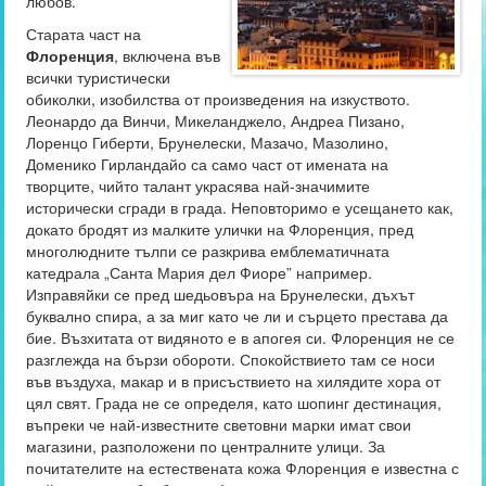
любов.
Старата част на
Флоренция
, включена във
всички туристически
обиколки, изобилства от произведения на изкуството.
Леонардо да Винчи, Микеланджело, Андреа Пизано,
Лоренцо Гиберти, Брунелески, Мазачо, Мазолино,
Доменико Гирландайо са само част от имената на
творците, чийто талант украсява най-значимите
исторически сгради в града. Неповторимо е усещането как,
докато бродят из малките улички на Флоренция, пред
многолюдните тълпи се разкрива емблематичната
катедрала „Санта Мария дел Фиоре” например.
Изправяйки се пред шедьовъра на Брунелески, дъхът
буквално спира, а за миг като че ли и сърцето престава да
бие. Възхитата от видяното е в апогея си. Флоренция не се
разглежда на бързи обороти. Спокойствието там се носи
във въздуха, макар и в присъствието на хилядите хора от
цял свят. Града не се определя, като шопинг дестинация,
въпреки че най-известните световни марки имат свои
магазини, разположени по централните улици. За
почитателите на естествената кожа Флоренция е известна с