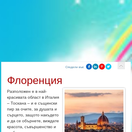
Сподели във:
Флоренция
Разположен е в най-
красивата област в Италия
– Тоскана – и е същински
пир за очите, за душата и
сърцето, защото накъдето
и да се обърнете, виждате
красота, съвършенство и