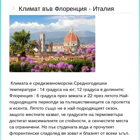
Климат във Флоренция - Италия
Климата е средиземноморски.Средногодишни
температури : 14 градуса на юг; 12 градуса в долините;
Флоренция : 6 градуса през зимата и 22 през лятото.Най-
подходящите периопди за пътешествениците са пролетта
и есента. Лятото също не е най-подходящият сезон,
защото местните казват, че градусите на термометъра
достигат максималните си стойности, а сенчестите места
са ограничени. Но пък студената вода и прочутият
флорентински сладолед ви зоват и блазнят от всеки ъгъл.