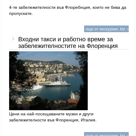
4-те забележителности във Флоребнция, които не бива да
пропускате.
още от екскурзии .biz »
Входни такси и работно време за
забележителностите на Флоренция
Цени на най-посещаваните музеи и други
забележителности във Флоренция, Италия.
още от екскурзии .biz »