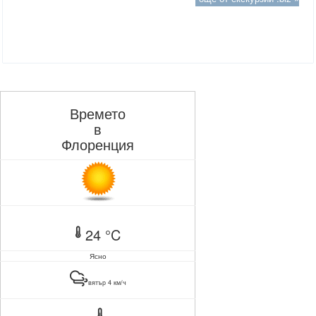
Времето
в
Флоренция
24 °C
Ясно
вятър 4 км/ч