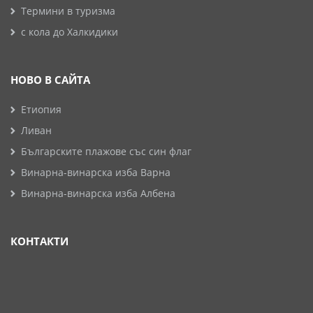
Термини в туризма
с кола до Халкидики
НОВО В САЙТА
Етиопия
Ливан
Българските плажове със син флаг
Винарна-винарска изба Варна
Винарна-винарска изба Албена
КОНТАКТИ