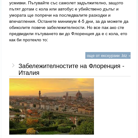
усмивки. Пътувайте със самолет задължително, защото
пътят дотам с кола или автобус е убийствено дълъг и
умората ще попречи на последвалите разходки и
впечатления. Останете минимум 4-5 дни, за да можете да
обиколите повече забележителности. Но все пак ако сте
предвидили пътуването ви до Флоренция да е с кола, ето
как би протекло то:
още от екскурзии .biz »
Забележителностите на Флоренция -
Италия