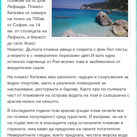
плажове на остров
Лефкада. Плажът
Катизма се намира
на точно на 700км
от София, на 14
км. от столицата на
Лефката, в близост
до село Агиос
Никитас. Дългата плажна ивица е покрита с фин бял пясък,
а морето е с невероятен тюркоазен цвят.И като едно
истинско парченце от Рая всичко това е заобиколено от
внушителни скали.
На плажът Катизма има шезлонги, чадъри и съоръжения за
водни спортове, както и различни помещения за
настаняване, ресторанти и барове. Както при по-голямата
част от плажовете на острова водата на този е съвършена с
красив нюанс на синьото.
В последните години този красив гръцки плаж печели все
по-голяма популярност сред туристите. И въпреки, че не е
на първо място в класациите сред останалите плажове в
страната, има какво да предложи на своите посетители.
Невероятните гледки, които предлага, чистата морска вода