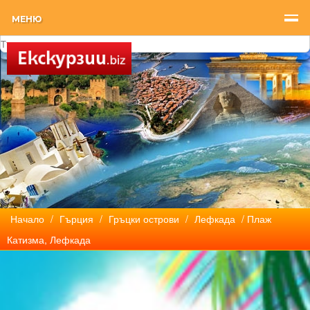
МЕНЮ
Начало
/
Гърция
/
Гръцки острови
/
Лефкада
/ Плаж
Катизма, Лефкада