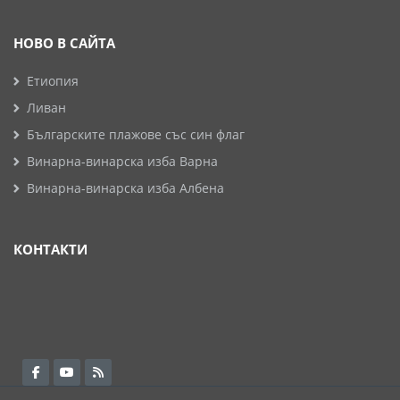
НОВО В САЙТА
Етиопия
Ливан
Българските плажове със син флаг
Винарна-винарска изба Варна
Винарна-винарска изба Албена
КОНТАКТИ