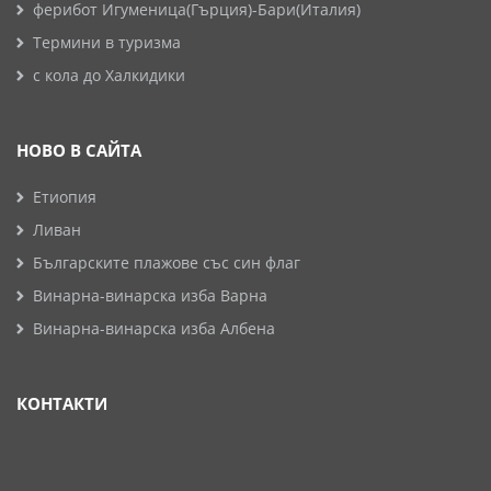
ферибот Игуменица(Гърция)-Бари(Италия)
Термини в туризма
с кола до Халкидики
НОВО В САЙТА
Етиопия
Ливан
Българските плажове със син флаг
Винарна-винарска изба Варна
Винарна-винарска изба Албена
КОНТАКТИ