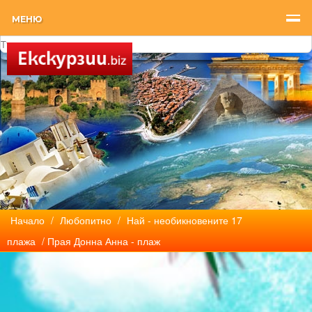
МЕНЮ
Начало
/
Любопитно
/
Най - необикновените 17
плажа
/ Прая Донна Анна - плаж