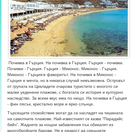
Почивка в Гърция. На почивка в Гърция. Гърция - почивки.
Почивки - Гърция. Гърция - Миконос. Миконос - Гърция.
Миконос - Гърция
е фаворитът. На почивка в Миконос -
Гърция е мечта, но в никакъв случай невъзможна. Островът
от групата на Цикладите очарова туристите с многото си
малки уединени плажове, с богатата си история и културно
наследство. За всеки вкус има по нещо. На почивка в Гърция
- фин пясък, кристално море и ярко слънце.
Търсещите спокойствие могат да се насладят на тишината
на самотните плажове. Най-известният се казва “Парадайс
бийч”. Жадните за нощни забавления пък обикалят из
многобройните барове. Не е рядкост да срещнете