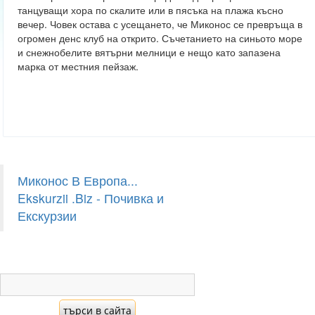
танцуващи хора по скалите или в пясъка на плажа късно
вечер. Човек остава с усещането, че Миконос се превръща в
огромен денс клуб на открито. Съчетанието на синьото море
и снежнобелите вятърни мелници е нещо като запазена
марка от местния пейзаж.
Миконос В Европа...
Ekskurzii .Biz - Почивка и
Екскурзии