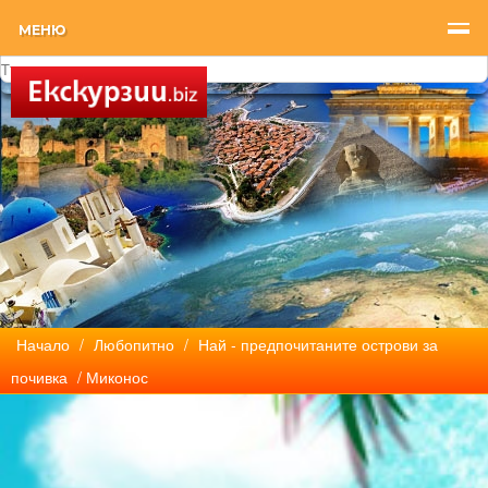
МЕНЮ
Начало
/
Любопитно
/
Най - предпочитаните острови за
почивка
/ Миконос