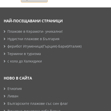
НАЙ-ПОСЕЩАВАНИ СТРАНИЦИ
Плажове в Керамоти- уникални!
Нудистки плажове в България
ферибот Игуменица(Гърция)-Бари(Италия)
Термини в туризма
с кола до Халкидики
НОВО В САЙТА
Етиопия
Ливан
Българските плажове със син флаг
Винарна-винарска изба Варна