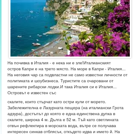
На почивка в Италия - е нека ни е зле!Италианският
остров
Капри е на трето място. На море в Капри - Италия...
На неговия чар са подвластни не само известни личности от
политиката и шоубизнеса. Туристите са очаровани от
шарените рибарски лодки.И така Италия си е Италия...
Островът е известен със
скалите, които стърчат като остри кули от морето.
Забележителна е Лазурната пещера (на италиански Грота
адзура), достъпът до която е една-единствена дупка в
скалите, широка 4 м. Дълга е 52 м. Тъй като светлината
отвън рефлектира в морската вода, вътре се получава
интересен синкав отблясък, откъдето идва и името й. На