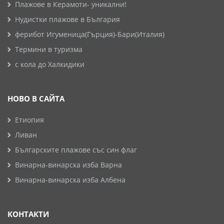
Плажове в Керамоти- уникални!
Нудистки плажове в България
ферибот Игуменица(Гърция)-Бари(Италия)
Термини в туризма
с кола до Халкидики
НОВО В САЙТА
Етиопия
Ливан
Българските плажове със син флаг
Винарна-винарска изба Варна
Винарна-винарска изба Албена
КОНТАКТИ