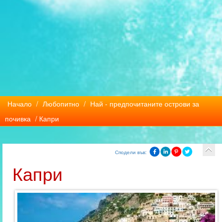
Начало
/
Любопитно
/
Най - предпочитаните острови за
почивка
/ Капри
Сподели във:
Капри