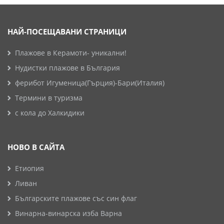
НАЙ-ПОСЕЩАВАНИ СТРАНИЦИ
Плажове в Керамоти- уникални!
Нудистки плажове в България
ферибот Игуменица(Гърция)-Бари(Италия)
Термини в туризма
с кола до Халкидики
НОВО В САЙТА
Етиопия
Ливан
Българските плажове със син флаг
Винарна-винарска изба Варна