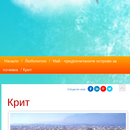
Начало
/
Любопитно
/
Най - предпочитаните острови за
почивка
/ Крит
Сподели във:
Крит