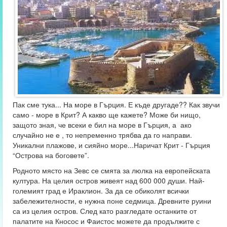
Пак сме тука... На море в Гърция. Е къде другаде?? Как звучи
само - море в Крит? А какво ще кажете? Може би нищо,
защото зная, че всеки е бил на море в Гърция, а ако
случайно не е , то непременно трябва да го направи.
Уникални плажове, и сияйно море...Наричат Крит - Гърция
“Острова на боговете”.
Родното място на Зевс се смята за люлка на европейската
култура. На целия остров живеят над 600 000 души. Най-
големият град е Ираклион. За да се обиколят всички
забележителности, е нужна поне седмица. Древните руини
са из целия остров. След като разгледате останките от
палатите на Кносос и Фаистос можете да продължите с