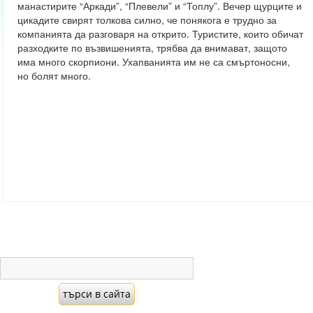
манастирите “Аркади”, “Плевели” и “Топлу”. Вечер щурците и
цикадите свирят толкова силно, че понякога е трудно за
компанията да разговаря на открито. Туристите, които обичат
разходките по възвишенията, трябва да внимават, защото
има много скорпиони. Ухапванията им не са смъртоносни,
но болят много.