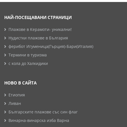
НАЙ-ПОСЕЩАВАНИ СТРАНИЦИ
Плажове в Керамоти- уникални!
Нудистки плажове в България
ферибот Игуменица(Гърция)-Бари(Италия)
Термини в туризма
с кола до Халкидики
НОВО В САЙТА
Етиопия
Ливан
Българските плажове със син флаг
Винарна-винарска изба Варна