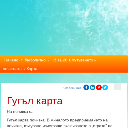
Начало
/
Любопитно
/
15 за 20 в пътуването и
почивката
/ Карта
Сподели във:
Гугъл карта
На почивка с..
Гугъл карта почивка. В миналото предприемането на
почивка, пътуване изискваше включването в „играта” на