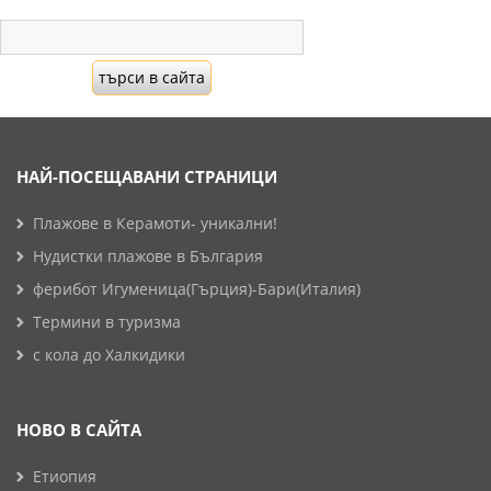
НАЙ-ПОСЕЩАВАНИ СТРАНИЦИ
Плажове в Керамоти- уникални!
Нудистки плажове в България
ферибот Игуменица(Гърция)-Бари(Италия)
Термини в туризма
с кола до Халкидики
НОВО В САЙТА
Етиопия