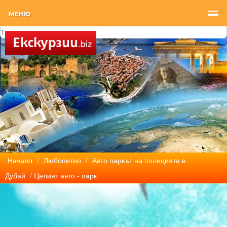
МЕНЮ
Начало
/
Любопитно
/
Авто паркът на полицията в
Дубай
/ Целият авто - парк