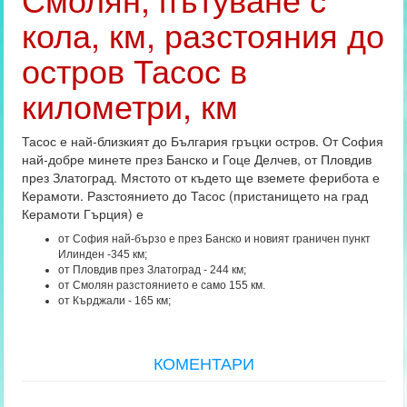
кола, км, разстояния до
остров Тасос в
километри, км
Тасос е най-близкият до България гръцки остров. От София
най-добре минете през Банско и Гоце Делчев, от Пловдив
през Златоград. Мястото от където ще вземете ферибота е
Керамоти. Разстоянието до Тасос (пристанището на град
Керамоти Гърция) е
от София най-бързо е през Банско и новият граничен пункт
Илинден -345 км;
от Пловдив през Златоград - 244 км;
от Смолян разстоянието е само 155 км.
от Кърджали - 165 км;
КОМЕНТАРИ