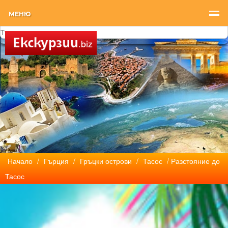
МЕНЮ
Начало
/
Гърция
/
Гръцки острови
/
Тасос
/ Разстояние до
Тасос