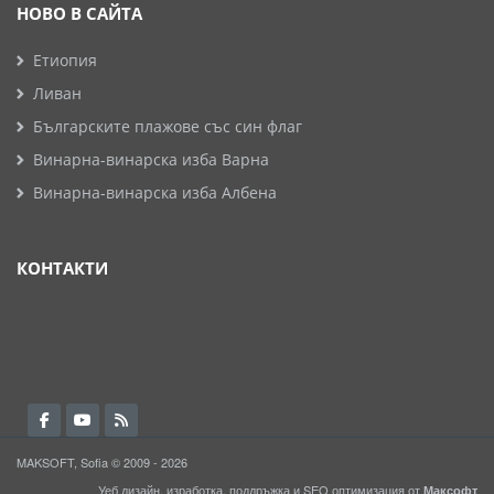
НОВО В САЙТА
Етиопия
Ливан
Българските плажове със син флаг
Винарна-винарска изба Варна
Винарна-винарска изба Албена
КОНТАКТИ
MAKSOFT, Sofia © 2009 - 2026
Уеб дизайн, изработка, поддръжка и
SEO
оптимизация от
Максофт