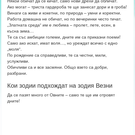
Някои обичат да се кичат, само нови дрехи да обличат.
Ако могат – триста гардероба те ще занесат дори и в гроба!
Винаги са живи и кокетни, по природа – умни и коректни.
Работа домашна не обичат, но по вечеринки често тичат.
„Златната среда“ им е любима – пролет, лете, есен, в
късна зима…
Те са със амбиции големи, дните им са приказни поеми!
Само ако искат, имат воля…, но уреждат всичко с едно
„моля“.
По рождение са справедливи, те са честни, мили,
услужливи.
Обичливи са и все засмяни. Общо взето са добри,
разбрани.
Кои зодии подхождат на зодия Везни
Да се пазят много от Овните – само те ще им отровят
дните!