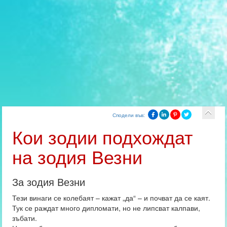
Сподели във:
Кои зодии подхождат
на зодия Везни
За зодия Везни
Тези винаги се колебаят – кажат „да“ – и почват да се каят.
Тук се раждат много дипломати, но не липсват калпави,
зъбати.