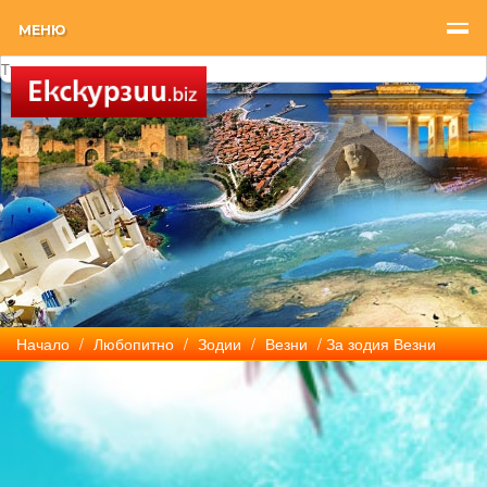
МЕНЮ
Начало
/
Любопитно
/
Зодии
/
Везни
/ За зодия Везни