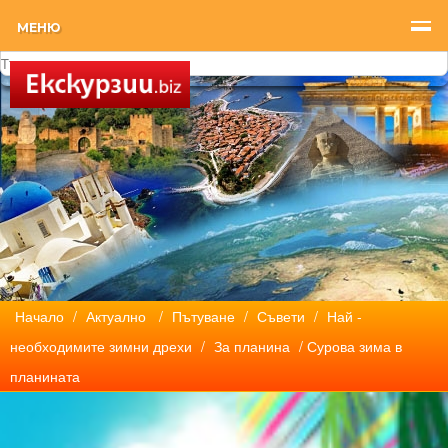
МЕНЮ
Начало
/
Актуално
/
Пътуване
/
Съвети
/
Най -
необходимите зимни дрехи
/
За планина
/ Сурова зима в
планината