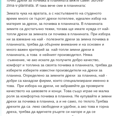
точно дрехи за почивка в планината вижте сами! Surova-
zima-v-planinata. И така вече сме в планината:
Зимата чука на вратата, а с настъпването на студеното
време много се търсят дрехи потеплее, идеален избор на
материя за дрехи, за почивка в планината. В планината
зимите са достатъчно тежки, тогава ще имате нужда от най-
топли дрехи за зимната си почивка в планината. При избора
ни за вземане на най - полезните дрехи за зимна почивка в
планината, трябва да обърнем внимание и на основен и
много важен критерий за най-топли зимни дрехи в
планината, а това е нейният производител. Няма
съмнение, че ако искате да получите добро качество,
комфорт и топлина за своята почивка в планината, трябва да
изберете изберете известни производители на дрехи за
планина. Определено за зимните дрехи за планина, най -
добри са канадски фирми, които специализирани именно в
това. При избора на дрехи, не забравяйте да проверите
качеството на шевовете и конци. Това също играе не малка
роля за комфортна почивка в планина. Не купувайте и зимни
дрехи за почивка в планина, а и не само, по тялото.Трябва
дрехите да са леко свободени и удобни, а ако това е горна
дреха, трябва да вдигнете ръцете си нагоре и да се