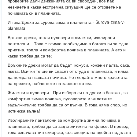
проверите дали движенията са ви свободни, все пак
незнаете в каква екстремна ситуация ще се отзовете на
почивката си в планината.
И така:Дрехи за сурова зима в планината - Surova-zima-v-
planinata
Връхни дрехи, топли пуловери и жилетки, изолирани
панталони... Това е всичко необходимо в багажа ви за една
приятна, топла и комфортна почивка в планината. А ето и
какви трябва да са те:
Връхните дрехи могат да бъдат кожуси, кожени палта, сака,
якета. Всички те ще ви спасят от студа в планината, и няма
да помрачат вашата почивка. Не гледайте много красотата
на дрехите, наблегнете на качеството им.
Жилетки и пуловери - При избора си на дрехи в багажа , за
комфортна зимна почивка, пуловерите и жилетките
задължително трябва да са от вълна. В това няма спор, но
истинска вълна!
Изолираните панталони за комфортна зимна почивка в
планината, трябва да са задължително на флисе. В превод
това означава тип скиорски, със специална вдойна подплата