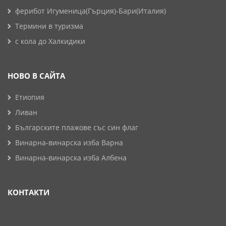
ферибот Игуменица(Гърция)-Бари(Италия)
Термини в туризма
с кола до Халкидики
НОВО В САЙТА
Етиопия
Ливан
Българските плажове със син флаг
Винарна-винарска изба Варна
Винарна-винарска изба Албена
КОНТАКТИ