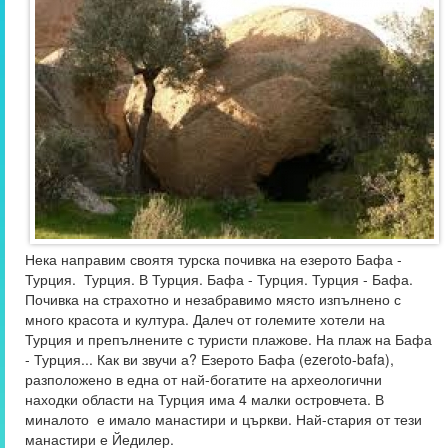
Нека направим своятя турска почивка на езерото Бафа -
Турция. Турция. В Турция. Бафа - Турция. Турция - Бафа.
Почивка на страхотно и незабравимо място изпълнено с
много красота и култура. Далеч от големите хотели на
Турция и препълнените с туристи плажове. На плаж на Бафа
- Турция... Как ви звучи а? Езерото Бафа (ezeroto-bafa),
разположено в една от най-богатите на археологични
находки области на Турция има 4 малки островчета. В
миналото е имало манастири и църкви. Най-стария от тези
манастири е Йедилер.