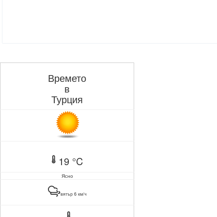
Времето
в
Турция
19 °C
Ясно
вятър 6 км/ч