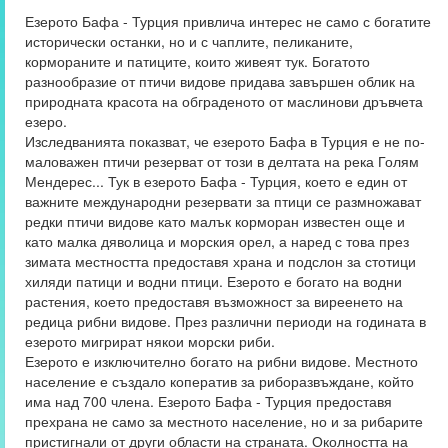
Езерото Бафа - Турция привлича интерес не само с богатите
исторически останки, но и с чаплите, пеликаните,
кормораните и патиците, които живеят тук. Богатото
разнообразие от птичи видове придава завършен облик на
природната красота на обграденото от маслинови дръвчета
езеро.
Изследванията показват, че езерото Бафа в Турция е не по-
маловажен птичи резерват от този в делтата на река Голям
Мендерес... Тук в езерото Бафа - Турция, което е един от
важните международни резервати за птици се размножават
редки птичи видове като малък корморан известен още и
като малка дяволица и морския орел, а наред с това през
зимата местността предоставя храна и подслон за стотици
хиляди патици и водни птици. Езерото е богато на водни
растения, което предоставя възможност за виреенето на
редица рибни видове. През различни периоди на годината в
езерото мигрират някои морски риби.
Езерото е изключително богато на рибни видове. Местното
население е създало коператив за риборазвъждане, който
има над 700 члена. Езерото Бафа - Турция предоставя
прехрана не само за местното население, но и за рибарите
пристигнали от други области на страната. Околността на