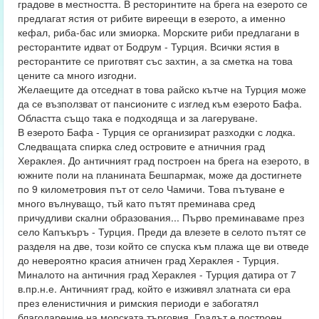
градове в местността. В ресторинтите на брега на езерото се
предлагат ястия от рибите виреещи в езерото, а именно
кефал, риба-бас или змиорка. Морските риби предлагани в
ресторантите идват от Бодрум - Турция. Всички ястия в
ресторантите се приготвят със захтин, а за сметка на това
цените са много изгодни.
Желаещите да отседнат в това райско кътче на Турция може
да се възползват от пансионите с изглед към езерото Бафа.
Областта също така е подходяща и за лагеруване.
В езерото Бафа - Турция се организират разходки с лодка.
Следващата спирка след островите е атничния град
Хераклея. До античният град построен на брега на езерото, в
южните поли на планината Бешпармак, може да достигнете
по 9 километровия път от село Чамичи. Това пътуване е
много вълнуващо, тъй като пътят преминава сред
причудливи скални образования... Първо преминаваме през
село Капъкъръ - Турция. Преди да влезете в селото пътят се
разделя на две, този който се спуска към плажа ще ви отведе
до невероятно красия атничен град Хераклея - Турция.
Миналото на античния град Хераклея - Турция датира от 7
в.пр.н.е. Античният град, който е изживял златната си ера
през еленистичния и римския периоди е забогатял
благодарение на морската търговия. Градът е построен