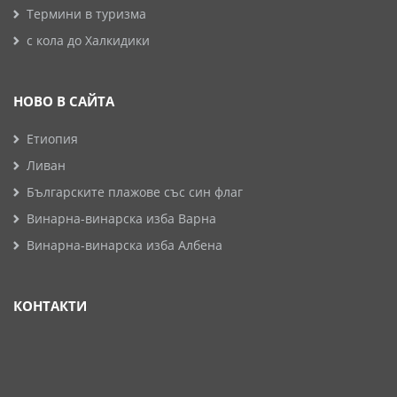
Термини в туризма
с кола до Халкидики
НОВО В САЙТА
Етиопия
Ливан
Българските плажове със син флаг
Винарна-винарска изба Варна
Винарна-винарска изба Албена
КОНТАКТИ