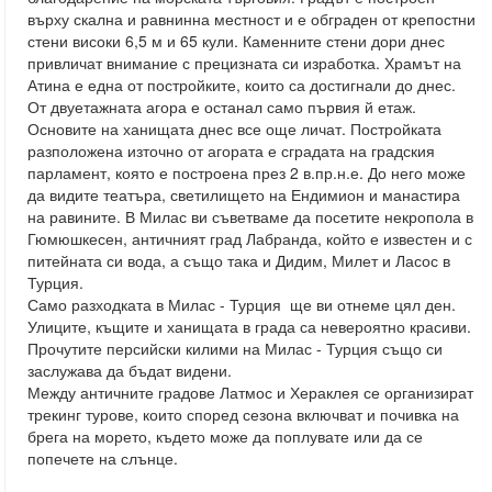
върху скална и равнинна местност и е обграден от крепостни
стени високи 6,5 м и 65 кули. Каменните стени дори днес
привличат внимание с прецизната си изработка. Храмът на
Атина е една от постройките, които са достигнали до днес.
От двуетажната агора е останал само първия й етаж.
Основите на ханищата днес все още личат. Постройката
разположена източно от агората е сградата на градския
парламент, която е построена през 2 в.пр.н.е. До него може
да видите театъра, светилището на Ендимион и манастира
на равините. В Милас ви съветваме да посетите некропола в
Гюмюшкесен, античният град Лабранда, който е известен и с
питейната си вода, а също така и Дидим, Милет и Ласос в
Турция.
Само разходката в Милас - Турция ще ви отнеме цял ден.
Улиците, къщите и ханищата в града са невероятно красиви.
Прочутите персийски килими на Милас - Турция също си
заслужава да бъдат видени.
Между античните градове Латмос и Хераклея се организират
трекинг турове, които според сезона включват и почивка на
брега на морето, където може да поплувате или да се
попечете на слънце.