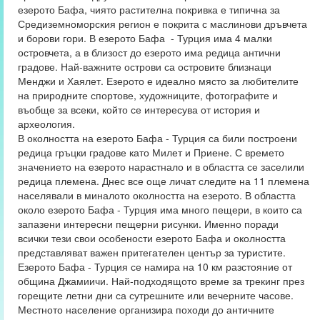
езерото Бафа, чиято растителна покривка е типична за
Средиземноморския регион е покрита с маслинови дръвчета
и борови гори. В езерото Бафа - Турция има 4 малки
островчета, а в близост до езерото има редица антични
градове. Най-важните острови са островите близнаци
Менджи и Хаялет. Езерото е идеално място за любителите
на природните спортове, художниците, фотографите и
въобще за всеки, който се интересува от история и
археология.
В околността на езерото Бафа - Турция са били построени
редица гръцки градове като Милет и Приене. С времето
значението на езерото нарастнало и в областта се заселили
редица племена. Днес все още личат следите на 11 племена
населявали в миналото околността на езерото. В областта
около езерото Бафа - Турция има много пещери, в които са
запазени интересни пещерни рисунки. Именно поради
всички тези свои особености езерото Бафа и околността
представляват важен притегателен център за туристите.
Езерото Бафа - Турция се намира на 10 км разстояние от
община Джамиичи. Най-подходящото време за трекинг през
горещите летни дни са сутрешните или вечерните часове.
Местното население организира походи до античните