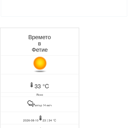
Времето
в
Фетие
33 °C
Ясно
вятър 14 км/ч
2026-08-10
23 | 34 °C