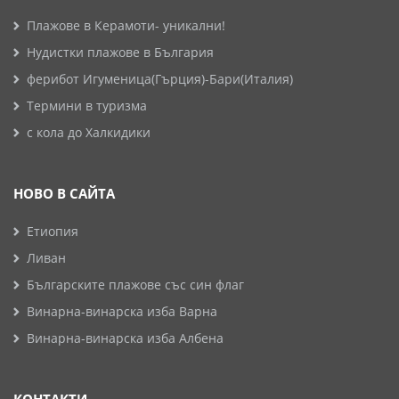
Плажове в Керамоти- уникални!
Нудистки плажове в България
ферибот Игуменица(Гърция)-Бари(Италия)
Термини в туризма
с кола до Халкидики
НОВО В САЙТА
Етиопия
Ливан
Българските плажове със син флаг
Винарна-винарска изба Варна
Винарна-винарска изба Албена