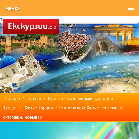
МЕНЮ
Начало
/
Турция
/
Най-големите морски курорти в
Турция
/
Фетие Турция
/ Температури Фетие септември,
октомври, ноември