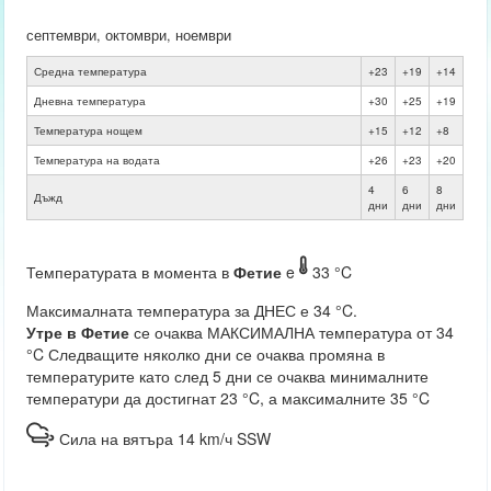
септември, октомври, ноември
Средна температура
+23
+19
+14
Дневна температура
+30
+25
+19
Температура нощем
+15
+12
+8
Температура на водата
+26
+23
+20
4
6
8
Дъжд
дни
дни
дни
Температурата в момента в
Фетие
e
33 °C
Максималната температура за ДНЕС е 34 °C.
Утре в Фетие
се очаква МАКСИМАЛНА температура от 34
°C Следващите няколко дни се очаква промяна в
температурите като след 5 дни се очаква минималните
температури да достигнат 23 °C, а максималните 35 °C
Сила на вятъра 14 km/ч SSW