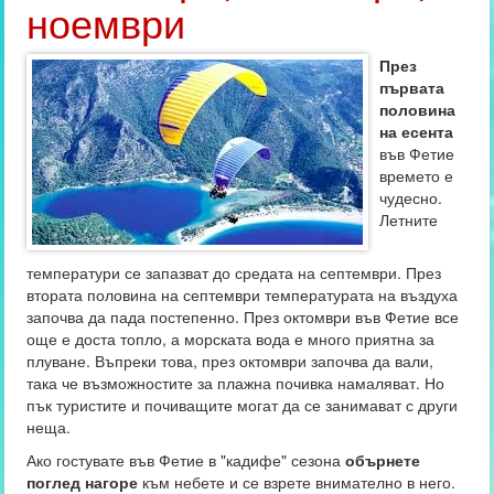
ноември
През
първата
половина
на есента
във Фетие
времето е
чудесно.
Летните
температури се запазват до средата на септември. През
втората половина на септември температурата на въздуха
започва да пада постепенно. През октомври във Фетие все
още е доста топло, а морската вода е много приятна за
плуване. Въпреки това, през октомври започва да вали,
така че възможностите за плажна почивка намаляват. Но
пък туристите и почиващите могат да се занимават с други
неща.
Ако гостувате във Фетие в "кадифе" сезона
обърнете
поглед нагоре
към небете и се взрете внимателно в него.