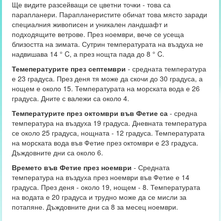
Ще видите разсейващи се цветни точки - това са
парапланери. Парапланеристите обичат това място заради
специалния живописен и уникален ландшафт и
подходящите ветрове. През ноември, вече се усеща
близостта на зимата. Сутрин температурата на въздуха не
надвишава 14 ° C, а през нощта пада до 8 ° C.
Темепературите през септември
- средната температура
е 23 градуса. През деня тя може да скочи до 30 градуса, а
нощем е около 15. Температурата на морската вода е 26
градуса. Дните с валежи са около 4.
Температурите през октомври във Фетие са
- средна
температура на въздуха 19 градуса. Дневната температура
се около 25 градуса, нощната - 12 градуса. Температурата
на морската вода във Фетие през октомври е 23 градуса.
Дъждовните дни са около 6.
Времето във Фетие през ноември
- Средната
температура на въздуха през ноември във Фетие е 14
градуса. През деня - около 19, нощем - 8. Температурата
на водата е 20 градуса и трудно може да се мисли за
потапяне. Дъждовните дни са 8 за месец ноември.