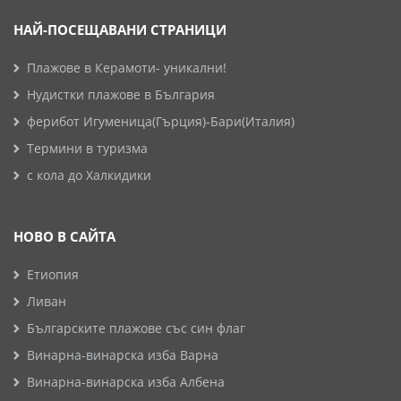
НАЙ-ПОСЕЩАВАНИ СТРАНИЦИ
Плажове в Керамоти- уникални!
Нудистки плажове в България
ферибот Игуменица(Гърция)-Бари(Италия)
Термини в туризма
с кола до Халкидики
НОВО В САЙТА
Етиопия
Ливан
Българските плажове със син флаг
Винарна-винарска изба Варна
Винарна-винарска изба Албена