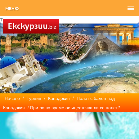
МЕНЮ
Начало
/
Турция
/
Кападокия
/
Полет с балон над
Кападокия
/ При лошо време осъществява ли се полет?