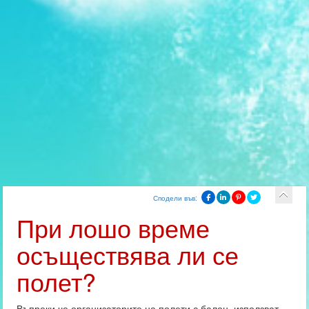
Сподели във:
При лошо време
осъществява ли се
полет?
Въпреки че организаторите на полети с балон, използват