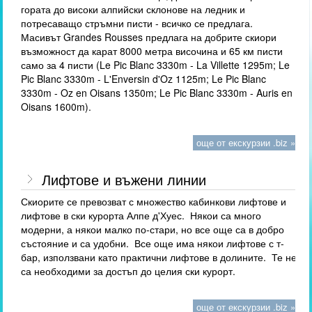
гората до високи алпийски склонове на ледник и
потресаващо стръмни писти - всичко се предлага.
Масивът Grandes Rousses предлага на добрите скиори
възможност да карат 8000 метра височина и 65 км писти
само за 4 писти (Le Pic Blanc 3330m - La Villette 1295m; Le
Pic Blanc 3330m - L'Enversin d'Oz 1125m; Le Pic Blanc
3330m - Oz en Oisans 1350m; Le Pic Blanc 3330m - Auris en
Oisans 1600m).
още от екскурзии .biz »
Лифтове и въжени линии
Скиорите се превозват с множество кабинкови лифтове и
лифтове в ски курорта Алпе д'Хуес. Някои са много
модерни, а някои малко по-стари, но все още са в добро
състояние и са удобни. Все още има някои лифтове с т-
бар, използвани като практични лифтове в долините. Те не
са необходими за достъп до целия ски курорт.
още от екскурзии .biz »