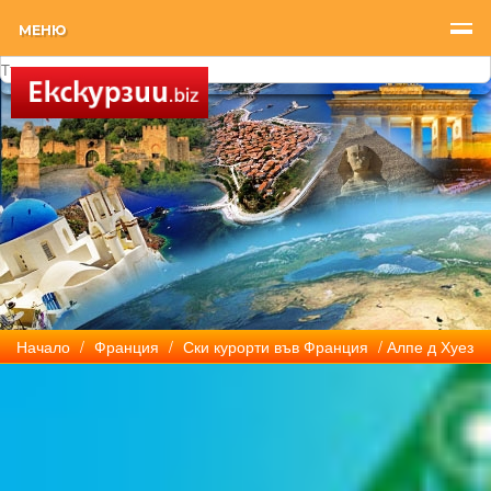
МЕНЮ
Начало
/
Франция
/
Ски курорти във Франция
/ Алпе д Хуез