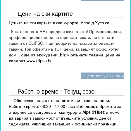
Цени на ски картите
Цените на ски картите в ски курорта Алпе д Хуез са
Когато цената НЕ определя качеството! Промоционални,
преференциални цени на френски текстилни опънати
тавани от CLIPSO. Най- добрите на пазара за опънати
тавани. Топ оферти на ТОП цени, за вашият офис, хотел,
дом...
още от екскурзии .biz » опънати тавани цени на
квадрат
www.clipso.bg
още от екскурзии .biz »
Работно време - Текущ сезон
Общ сезон: началото на декември - края на април
Работно време: 08:30 - 17:00 часа Забележка: Времето за
отваряне се осигурява от ски курорта Alpe d'Huez и може
да варира в зависимост от външните условия, ден от
седмицата, училищни ваканции и официални празници.