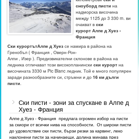
сноуборд писти
на
надморска височина
между 1125 до 3 330 m. ви
очакват в
ски
курорт Алпе д Хуез -
Франция
Ски курортътАлпе д Хуез
се намира в района на
Гренобъл ( Франция , Оверн-Рон-
Алпи , Изер ). Предизвикателни склонове в района на
ледника отличават този високопланински
ски курорт
на
височината 3330 м Pic Blanc ледник. Той е много популярен
заради разнообразните си, стръмни и до
16 км дълги
писти
.
Ски писти - зони за спускане в Алпе д
Хуез - Франция
Алпе д Хуез - Франция предлага огромен избор на писти
за скиори от всички нива на способности. От широки писти
до удоволствие ски писти, бързи резки за карвинг, леко
наклонени писти за начинаещи, долина минава през