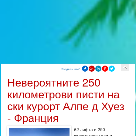
Сподели във:
Невероятните 250
километрови писти на
ски курорт Алпе д Хуез
- Франция
62 лифта и 250
километрови
ски и