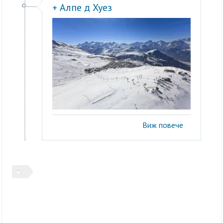
+ Алпе д Хуез
Виж повече