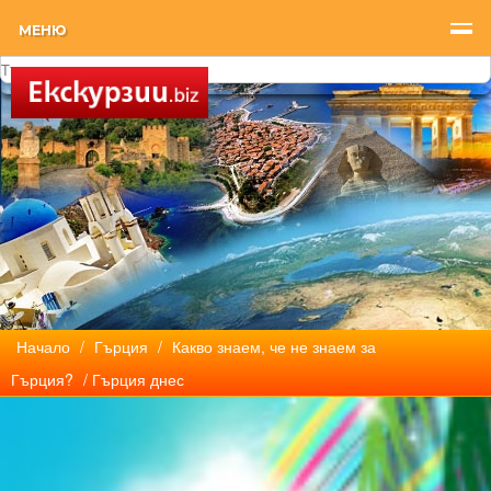
МЕНЮ
Начало
/
Гърция
/
Какво знаем, че не знаем за
Гърция?
/ Гърция днес