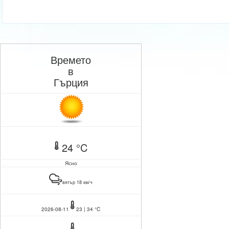
Времето
в
Гърция
24 °C
Ясно
вятър 18 км/ч
2026-08-11
23 | 34 °C