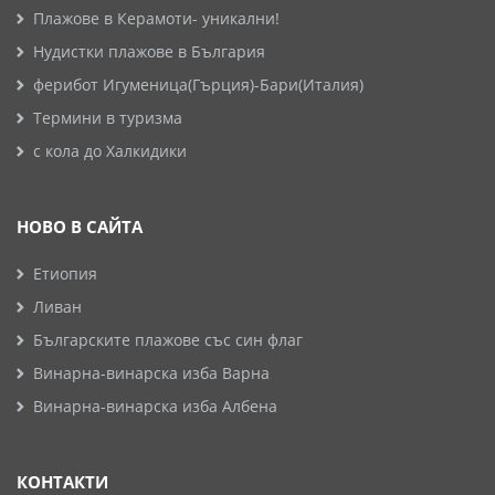
Плажове в Керамоти- уникални!
Нудистки плажове в България
ферибот Игуменица(Гърция)-Бари(Италия)
Термини в туризма
с кола до Халкидики
НОВО В САЙТА
Етиопия
Ливан
Българските плажове със син флаг
Винарна-винарска изба Варна
Винарна-винарска изба Албена
КОНТАКТИ