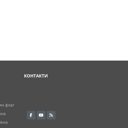
КОНТАКТИ
ин флаг
рна
бена