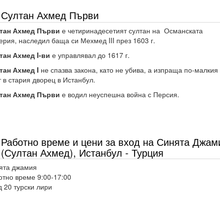
Султан Ахмед Първи
тан Ахмед Първи
е четиринадесетият султан на Османската
рия, наследил баща си Мехмед III през 1603 г.
тан Ахмед I-ви
е управлявал до 1617 г.
тан Ахмед I
не спазва закона, като не убива, а изпраща по-малкия
 в стария дворец в Истанбул.
тан Ахмед Първи
е водил неуспешна война с Персия.
Работно време и цени за вход на Синята Джам
(Султан Ахмед), Истанбул - Турция
ята джамия
отно време 9:00-17:00
 20 турски лири