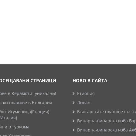
ОСЕЩАВАНИ СТРАНИЦИ
НОВО В САЙТА
ве в Керамоти- уникални!
Етиопия
стки плажове в България
Ливан
бот Игуменица(Гърция)-
Българските плажове със с
(Италия)
Винарна-винарска изба Ва
ини в туризма
Винарна-винарска изба Ал
а до Халкидики