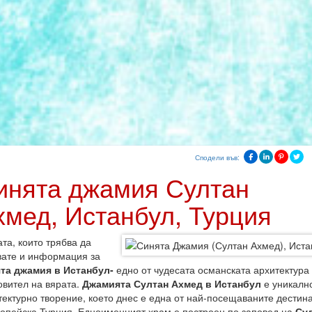
Сподели във:
инята джамия Султан
хмед, Истанбул, Турция
та, които трябва да
вате и информация за
та джамия в Истанбул-
едно от чудесата османската архитектура
овител на вярата.
Джамията Султан Ахмед в Истанбул
е уникалн
тектурно творение, което днес е една от най-посещаваните дестин
ропейска Турция. Едноименният храм е построен по заповед на
Сул