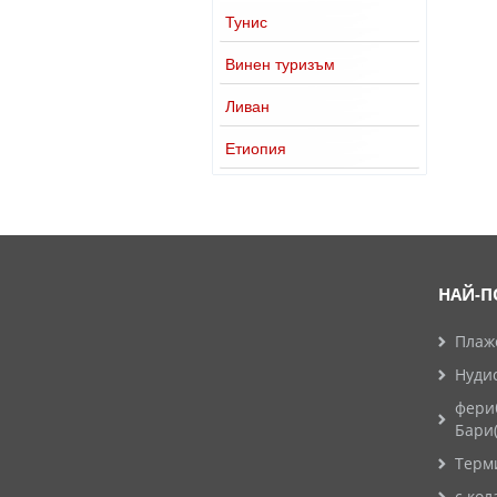
Тунис
Винен туризъм
Ливан
Етиопия
НАЙ-П
Плажо
Нуди
фери
Бари
Терм
с кол