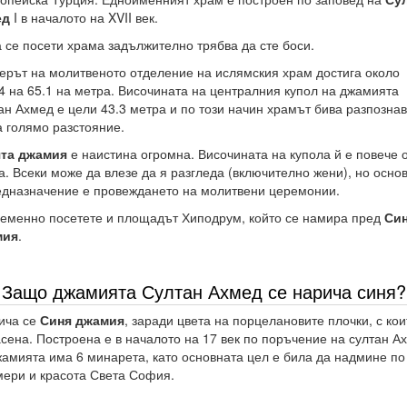
ед
I в началото на XVII век.
а се посети храма задължително трябва да сте боси.
ерът на молитвеното отделение на ислямския храм достига около
.4 на 65.1 на метра. Височината на централния купол на джамията
ан Ахмед е цели 43.3 метра и по този начин храмът бива разпознав
а голямо разстояние.
та джамия
е наистина огромна. Височината на купола й е повече о
а. Всеки може да влезе да я разгледа (включително жени), но осно
едназначение е провеждането на молитвени церемонии.
еменно посетете и площадът Хиподрум, който се намира пред
Син
мия
.
Защо джамията Султан Ахмед се нарича синя?
ича се
Синя джамия
, заради цвета на порцелановите плочки, с кои
сена. Построена е в началото на 17 век по поръчение на султан А
жамията има 6 минарета, като основната цел е била да надмине по
мери и красота Света София.