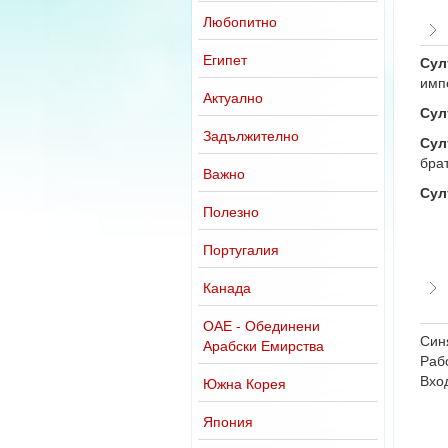
Любопитно
Египет
Сул
импе
Актуално
Сул
Задължително
Сул
брат
Важно
Сул
Полезно
Португалия
Канада
ОАЕ - Обединени
Син
Арабски Емирства
Раб
Вход
Южна Корея
Япония