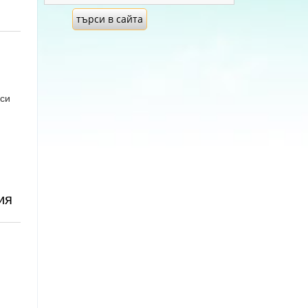
 си
ия