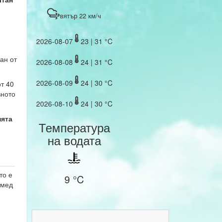
вятър 22 км/ч
2026-08-07
23 | 31 °C
ан от
2026-08-08
24 | 31 °C
2026-08-09
24 | 30 °C
т 40
вното
2026-08-10
24 | 30 °C
ята
Температура
на водата
то е
9 °C
хмед