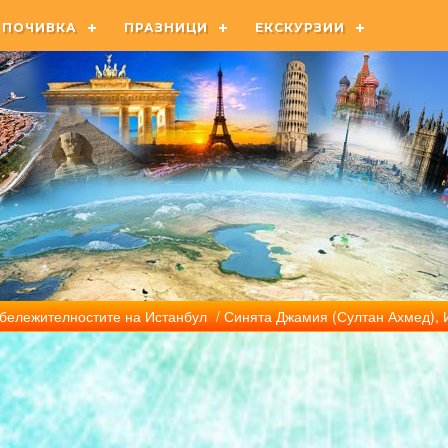
ПОЧИВКА
ПРАЗНИЦИ
ЕКСКУРЗИИ
бележителностите на Истанбул
/ Синята Джамия (Султан Ахмед), 