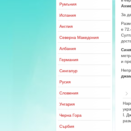
Румъния
Ахм
За д
Испания
Разм
Англия
е 72
Султ
Северна Македония
дост
Албания
Синя
метр
Германия
и пр
Непр
Сингапур
джа
Русия
Словения
Нар
Унгария
укра
I. Д
Черна Гора
раз
Сърбия