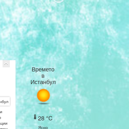
Времето
в
Истанбул
 и
28 °C
о
ации
Ясно
тан