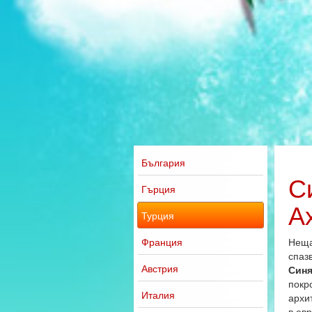
България
С
Гърция
А
Турция
Франция
Неща
спаз
Австрия
Синя
покр
Италия
архи
в ев