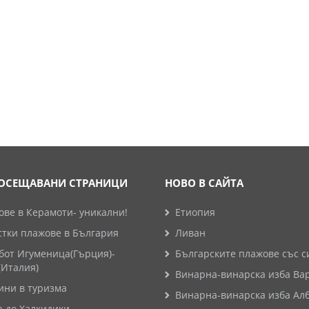
ОСЕЩАВАНИ СТРАНИЦИ
НОВО В САЙТА
ве в Керамоти- уникални!
Етиопия
стки плажове в България
Ливан
бот Игуменица(Гърция)-
Българските плажове със с
(Италия)
Винарна-винарска изба Ва
ини в туризма
Винарна-винарска изба Ал
а до Халкидики