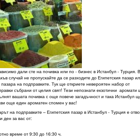
висимо дали сте на почивка или по - бизнес в Истанбул - Турция. 
къв случай не пропускайте да се разходите до Египетския пазар и
 пазара на подправките. Тук ще откриете невероятен набор от
правки събрани от целия свят! Тези непознати екзотични аромати 
ълнят вашата почивка с още повече загадъчност и така Истанбул щ
ави още един ароматен спомен у вас!
рът на подправките – Египетския пазар в Истанбул - Турция е отв
и ден за вас от:
тно време от 9:30 до 16:30 ч.