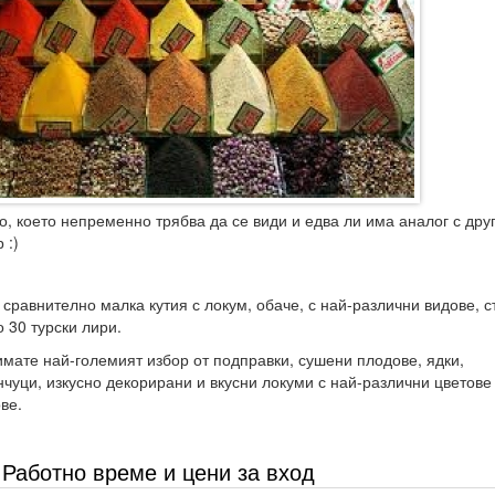
о, което непременно трябва да се види и едва ли има аналог с дру
 :)
 сравнително малка кутия с локум, обаче, с най-различни видове, с
 30 турски лири.
мате най-големият избор от подправки, сушени плодове, ядки,
нчуци, изкусно декорирани и вкусни локуми с най-различни цветове
ве.
Работно време и цени за вход