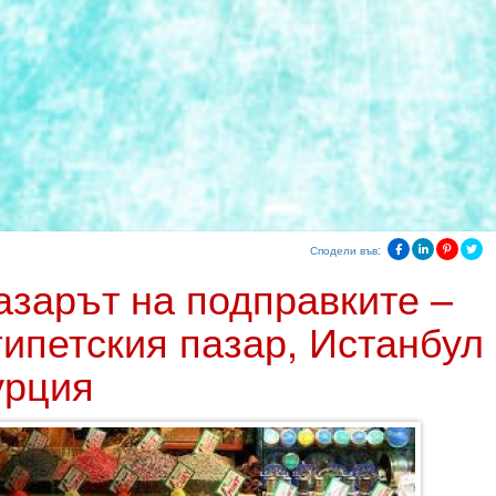
Сподели във:
азарът на подправките –
гипетския пазар, Истанбул 
урция