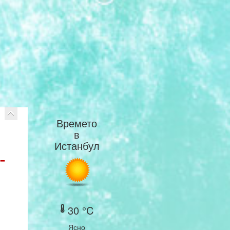
Времето
в
Истанбул
-
30 °C
Ясно