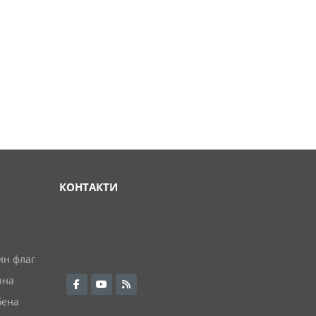
КОНТАКТИ
ин флаг
рна
бена