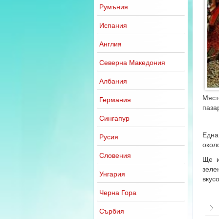
Румъния
Испания
Англия
Северна Македония
Албания
Мяст
Германия
пазар
Сингапур
Една
Русия
около
Словения
Ще и
зеле
Унгария
вкусо
Черна Гора
Сърбия