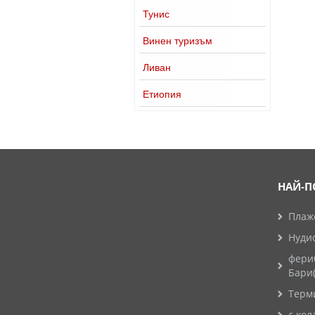
Тунис
Винен туризъм
Ливан
Етиопия
НАЙ-П
Плажо
Нуди
фери
Бари
Терм
с кол