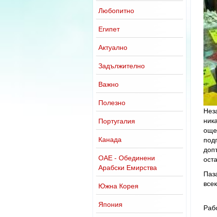
Любопитно
Египет
Актуално
Задължително
Важно
Полезно
Неза
ника
Португалия
още
Канада
под
доп
ОАЕ - Обединени
ост
Арабски Емирства
Паза
всек
Южна Корея
Япония
Рабо