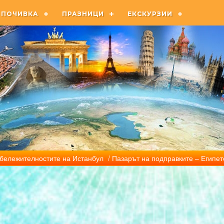
ПОЧИВКА
ПРАЗНИЦИ
ЕКСКУРЗИИ
бележителностите на Истанбул
/ Пазарът на подправките – Египет