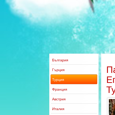
България
П
Гърция
Е
Турция
Т
Франция
Австрия
Италия