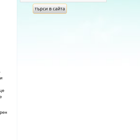
В
ли
ще
е
орен