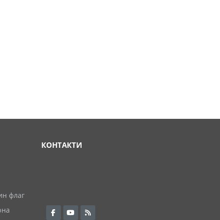
КОНТАКТИ
ин флаг
рна