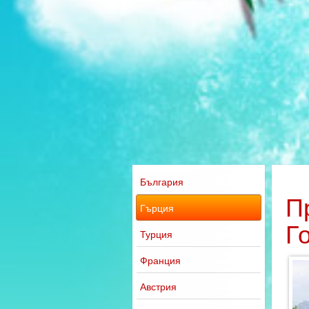
България
П
Гърция
Г
Турция
Франция
Австрия