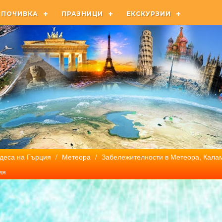
ПОЧИВКА
ПРАЗНИЦИ
ЕКСКУРЗИИ
деса на Гърция
/
Метеора
/
Забележителности в Метеора, Кала
ия