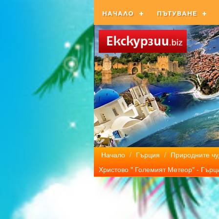
НАЧАЛО
ПЪТУВАНЕ
Начало
/
Гърция
/
Природните чу
Христово " Големият Метеор" - Гърц