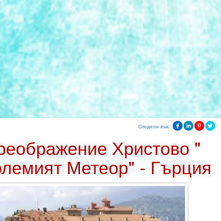
Сподели във:
реображение Христово "
олемият Метеор" - Гърция