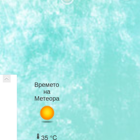
Времето
на
Метеора
35 °C