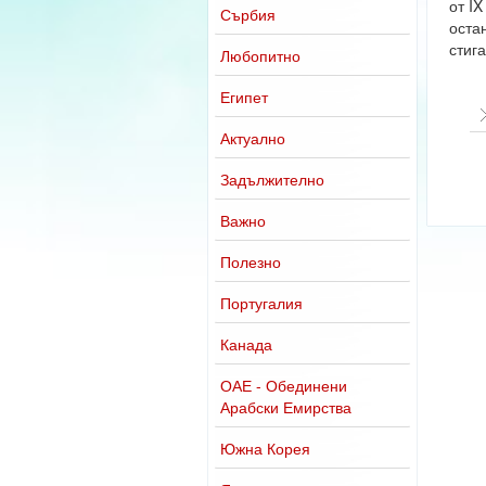
от IX
Сърбия
оста
стиг
Любопитно
Египет
Актуално
Задължително
Важно
Полезно
Португалия
Канада
ОАЕ - Обединени
Арабски Емирства
Южна Корея