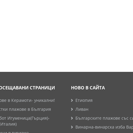
ОСЕЩАВАНИ СТРАНИЦИ
НОВО В САЙТА
ве в Керамоти- уникални!
Етиопия
стки плажове в България
Ливан
бот Игуменица(Гърция)-
Българските плажове със с
(Италия)
Винарна-винарска изба Ва
ини в туризма