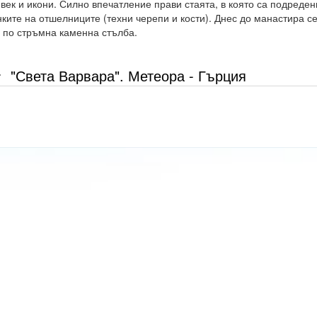
 век и икони. Силно впечатление прави стаята, в която са подреден
нките на отшелниците (техни черепи и кости). Днес до манастира с
а по стръмна каменна стълба.
"Света Варвара". Метеора - Гърция