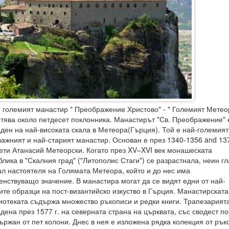
- големият манастир " Преображение Христово" - " Големият Метеор
тява около петдесет поклонника. Манастирът "Св. Преображение" 
аден на най-високата скала в Метеора(Гърция). Той е най-големият
важният и най-старият манастир. Основан е през 1340-1356 and 137
вети Атанасий Метеорски. Когато през XV–XVI век монашеската
блика в "Скалния град" ("Литополис Стаги") се разрастнала, неин гл
ал настоятеля на Голямата Метеора, който и до нес има
енствуващо значение. В манастира могат да се видят едни от най-
ите образци на пост-византийско изкуство в Гърция. Манастирската
иотеката съдържа множество ръкописи и редки книги. Трапезарият
дена през 1577 г. на северната страна на църквата, със сводест по
ържан от пет колони. Днес в нея е изложена рядка колекция от рък