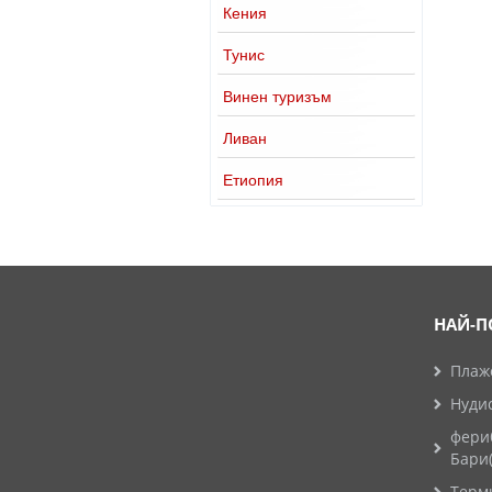
Кения
Тунис
Винен туризъм
Ливан
Етиопия
НАЙ-П
Плажо
Нуди
фери
Бари
Терм