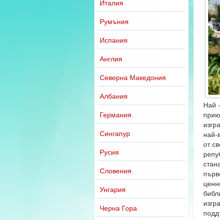
Италия
Румъния
Испания
Англия
Северна Македония
Албания
Най 
Германия
прию
изгр
Сингапур
най-
от с
Русия
репу
стан
Словения
първ
ценн
Унгария
библ
изгра
Черна Гора
подд