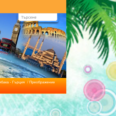
мбака - Гърция
/ Преображение