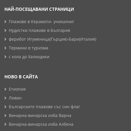
НАЙ-ПОСЕЩАВАНИ СТРАНИЦИ
Плажове в Керамоти- уникални!
Нудистки плажове в България
ферибот Игуменица(Гърция)-Бари(Италия)
Термини в туризма
с кола до Халкидики
НОВО В САЙТА
Етиопия
Ливан
Българските плажове със син флаг
Винарна-винарска изба Варна
Винарна-винарска изба Албена