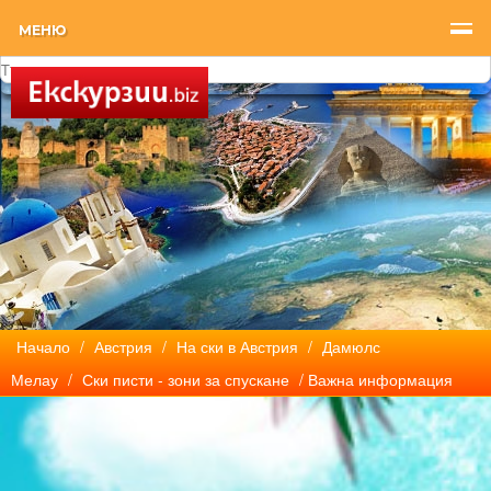
МЕНЮ
Начало
/
Австрия
/
На ски в Австрия
/
Дамюлс
Мелау
/
Ски писти - зони за спускане
/ Важна информация