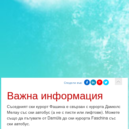
Сподели във:
Важна информация
Съседният ски курорт Фашина е свързан с курорта Дамюлс
Мелау със ски автобус (а не с писти или лифтове). Можете
също да пътувате от Damüls до ски курорта Faschina със
ски автобус.