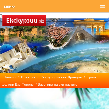
МЕНЮ
Начало
/
Франция
/
Ски курорти във Франция
/
Трите
долини Вал Торенс
/ Височина на ски пистите