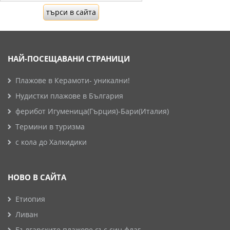
НАЙ-ПОСЕЩАВАНИ СТРАНИЦИ
Плажове в Керамоти- уникални!
Нудистки плажове в България
ферибот Игуменица(Гърция)-Бари(Италия)
Термини в туризма
с кола до Халкидики
НОВО В САЙТА
Етиопия
Ливан
Българските плажове със син флаг