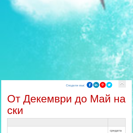
Сподели във:
От Декември до Май на
ски
средата