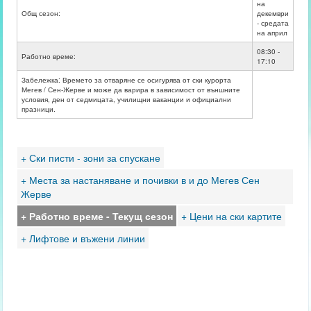
на
Общ сезон:
декември
- средата
на април
08:30 -
Работно време:
17:10
Забележка: Времето за отваряне се осигурява от ски курорта
Мегев / Сен-Жерве и може да варира в зависимост от външните
условия, ден от седмицата, училищни ваканции и официални
празници.
+ Ски писти - зони за спускане
+ Места за настаняване и почивки в и до Мегев Сен
Жерве
+ Работно време - Текущ сезон
+ Цени на ски картите
+ Лифтове и въжени линии