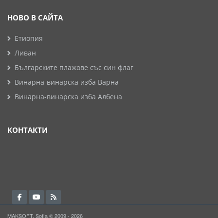
НОВО В САЙТА
Етиопия
Ливан
Българските плажове със син флаг
Винарна-винарска изба Варна
Винарна-винарска изба Албена
КОНТАКТИ
MAKSOFT, Sofia © 2009 - 2026