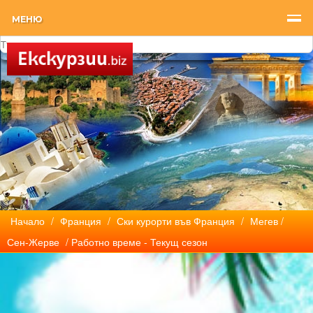
МЕНЮ
Начало
/
Франция
/
Ски курорти във Франция
/
Мегев /
Сен-Жерве
/ Работно време - Текущ сезон