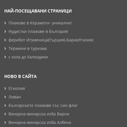
НАЙ-ПОСЕЩАВАНИ СТРАНИЦИ
Плажове в Керамоти- уникални!
Нудистки плажове в България
ферибот Игуменица(Гърция)-Бари(Италия)
Термини в туризма
с кола до Халкидики
НОВО В САЙТА
Етиопия
Ливан
Българските плажове със син флаг
Винарна-винарска изба Варна
Винарна-винарска изба Албена