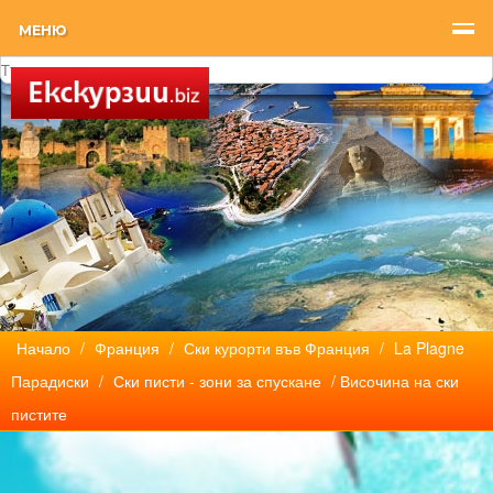
МЕНЮ
Начало
/
Франция
/
Ски курорти във Франция
/
La Plagne
Парадиски
/
Ски писти - зони за спускане
/ Височина на ски
пистите