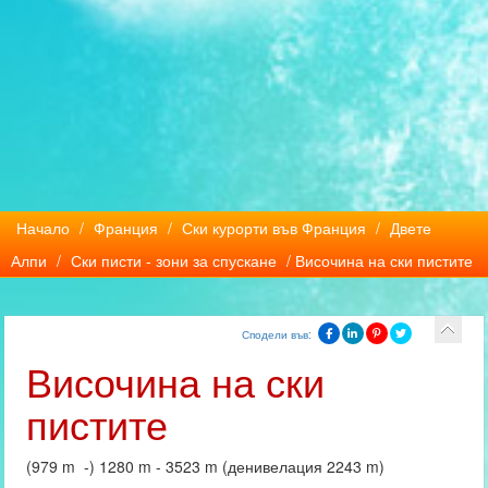
Начало
/
Франция
/
Ски курорти във Франция
/
Двете
Алпи
/
Ски писти - зони за спускане
/ Височина на ски пистите
Сподели във:
Височина на ски
пистите
(979 m -) 1280 m - 3523 m (денивелация 2243 m)