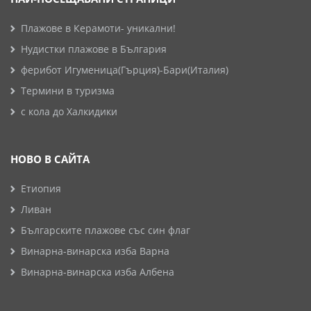
Плажове в Керамоти- уникални!
Нудистки плажове в България
ферибот Игуменица(Гърция)-Бари(Италия)
Термини в туризма
с кола до Халкидики
НОВО В САЙТА
Етиопия
Ливан
Българските плажове със син флаг
Винарна-винарска изба Варна
Винарна-винарска изба Албена