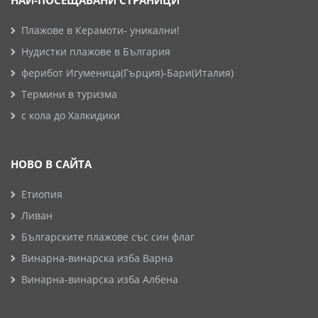
НАЙ-ПОСЕЩАВАНИ СТРАНИЦИ
Плажове в Керамоти- уникални!
Нудистки плажове в България
ферибот Игуменица(Гърция)-Бари(Италия)
Термини в туризма
с кола до Халкидики
НОВО В САЙТА
Етиопия
Ливан
Българските плажове със син флаг
Винарна-винарска изба Варна
Винарна-винарска изба Албена