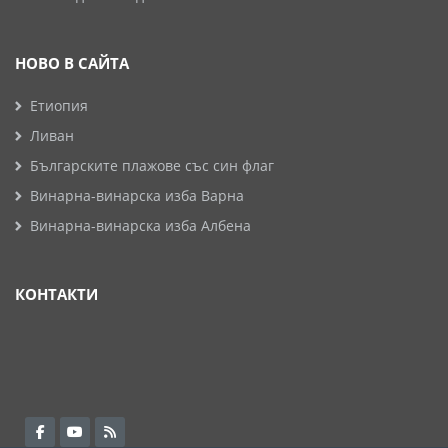
НОВО В САЙТА
Етиопия
Ливан
Българските плажове със син флаг
Винарна-винарска изба Варна
Винарна-винарска изба Албена
КОНТАКТИ