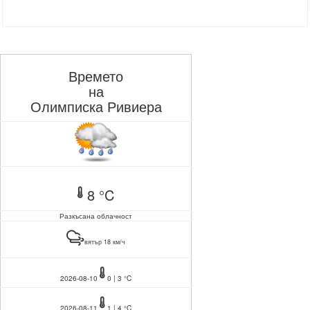
Времето
на
Олимписка Ривиера
8 °C
Разкъсана облачност
вятър 18 км/ч
2026-08-10
0 | 3 °C
2026-08-11
1 | 4 °C