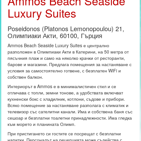
Ammos Beach Seaside
Luxury Suites
Poseidonos (Platonos Lemonopoulou) 21,
Олимпиаки Акти, 60100, Гърция
Ammos Beach Seaside Luxury Suites е централно
разположен в Олимпиаки Акти в Катерини, на 50 метра от
пясъчния плаж и само на няколко крачки от ресторанти,
барове и магазини. Предлага помещения за настаняване с
условия за самостоятелно готвене, с безплатен WiFi и
собствен балкон.
Интериорът в Ammos е в минималистичен стил и се
отличава с топли, земни тонове, а удобствата включват
кухненски бокс с хладилник, котлони, съдове и прибори.
Всяко помещение за настаняване разполага с климатик и
телевизор със сателитни канали. Има и собствена баня със
сешоар и безплатни тоалетни принадлежности. Има гледка
към морето и планината Олимп.
При пристигането си гостите се посрещат с безплатни
напитки. Персоналът на рецепцията може съдейства с