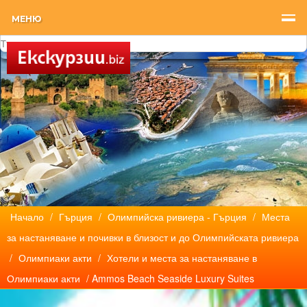
МЕНЮ
Начало
/
Гърция
/
Олимпийска ривиера - Гърция
/
Места
за настаняване и почивки в близост и до Олимпийската ривиера
/
Олимпиаки акти
/
Хотели и места за настаняване в
Олимпиаки акти
/ Ammos Beach Seaside Luxury Suites